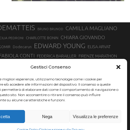
DEMATTEIS
CAMILLA MAGLIANO
BRUNO BRUNOD
CHIARA GIOVANDO
CHARLOTTE BONIN
CILIA PEDRONI
EDWARD YOUNG
ELISA ARVAT
GOMIR
Dodecarun
FABIOLA CONTI
FEDERICA BARAILLER
FIRENZE MARATHON
RA
GIORGIO PESENTI
GIOVANNA EPIS
GIULIANO CAVALLO
giuditta turini
Gestisci Consenso
MINSKA
LUCA ARRIGONI
LISA BORZANI
LUCA CARRARA
le migliori esperienze, utilizziamo tecnologie come i cookie per
MARATONINA
MARCO OLMO
MARCELLA BELLETTI
 DI TORINO
e/o accedere alle informazioni del dispositivo. Il consenso a queste
TONA
ci permetterà di elaborare dati come il comportamento di navigazione o
NADIA BATTOCLETTI
MONVISO VERTICAL RACE
questo sito. Non acconsentire o ritirare il consenso può influire
SILVIA RAMPAZZO
te su alcune caratteristiche e funzioni.
SONIA GLAREY
SERGIO BONALDI
SILVIA SERAFINI
VALENTINA BELOTTI
VAL DI FASSA RUNNING
VALERIA ROFFINO
XAVIER CHEVRIER
YEMAN CRIPPA
cetta
Nega
Visualizza le preferenze
Cookie Policy
Dichiarazione sulla Privacy