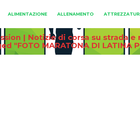
ALIMENTAZIONE
ALLENAMENTO
ATTREZZATUR
sion | Notizie di corsa su strada 
gged "FOTO MARATONA DI LATINA P