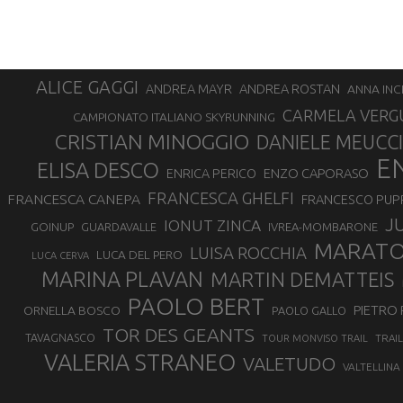
ALICE GAGGI
ANDREA ROSTAN
ANDREA MAYR
ANNA INC
CARMELA VERG
CAMPIONATO ITALIANO SKYRUNNING
CRISTIAN MINOGGIO
DANIELE MEUCCI
E
ELISA DESCO
ENZO CAPORASO
ENRICA PERICO
FRANCESCA GHELFI
FRANCESCA CANEPA
FRANCESCO PUP
J
IONUT ZINCA
GOINUP
GUARDAVALLE
IVREA-MOMBARONE
MARAT
LUISA ROCCHIA
LUCA DEL PERO
LUCA CERVA
MARINA PLAVAN
MARTIN DEMATTEIS
PAOLO BERT
PIETRO 
ORNELLA BOSCO
PAOLO GALLO
TOR DES GEANTS
TAVAGNASCO
TRAI
TOUR MONVISO TRAIL
VALERIA STRANEO
VALETUDO
VALTELLINA