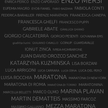
ENZO MERSI
ENZO CAPORASO
ENRICA PERICO
FABIOLA CONTI
EUFEMIA MAGRO
EYOB FANIEL
FABIO BAZZANA
FRANCESCA CANEPA
FEDERICA BARAILLER
FIRENZE MARATHON
FRANCESCA GHELFI
FRANCESCO PUPPI
GABRIELE ABATE
GIANLUCA GHIANO
GIORGIO CALCATERRA
GIORGIO PESENTI
GIOVANNA EPIS
GOINUP
GUARDAVALLE
GIULIANO CAVALLO
giuditta turini
IONUT ZINCA
IVREA-MOMBARONE
JUAN DAVID OROZCO SANCHEZ
KATARZYNA KUZMINSKA
LISA BORZANI
LUCA ARRIGONI
LUCA DEL PERO
LUCA CARRARA
LUCA CERVA
MARATONA
LUISA ROCCHIA
MARATONA DI NEW YORK
MARATONA DI ROMA
MARATONINA
MARATONA DI TORINO
MARINA PLAVAN
MARCO OLMO
MARCELLA BELLETTI
MARTIN DEMATTEIS
MASSIMO FARCOZ
MEZZA MARATONA
MASSIMO GALLIANO