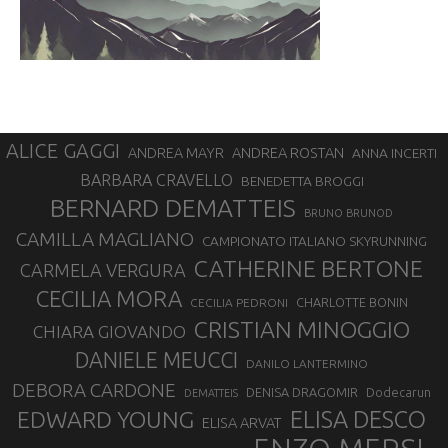
ALICE GAGGI
ANDREA ROSTAN
ANDREA MAYR
ANNA INCERTI
BARBARA CRAVELLO
BENEDETTA BROGGI
BERNARD DEMATTEIS
BRUNO BRUNOD
CAMILLA MAGLIANO
CAMPIONATO ITALIANO SKYRUNNING
CATHERINE BERTONE
CARMELA VERGURA
CECILIA MORA
CHARLOTTE BONIN
CECILIA PEDRONI
CRISTIAN MINOGGIO
CHIARA GIOVANDO
DANIELE MEUCCI
DANILO LANTERMINO
DEBORA CARDONE
DENISA DRAGOMIR
Dodecarun
DEMATTEIS
EDWARD YOUNG
ELISA DESCO
ELISA ARVAT