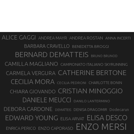
ALICE GAGGI
ANDREA ROSTAN
ANDREA MAYR
ANNA INCERTI
BARBARA CRAVELLO
BENEDETTA BROGGI
BERNARD DEMATTEIS
BRUNO BRUNOD
CAMILLA MAGLIANO
CAMPIONATO ITALIANO SKYRUNNING
CATHERINE BERTONE
CARMELA VERGURA
CECILIA MORA
CHARLOTTE BONIN
CECILIA PEDRONI
CRISTIAN MINOGGIO
CHIARA GIOVANDO
DANIELE MEUCCI
DANILO LANTERMINO
DEBORA CARDONE
DENISA DRAGOMIR
Dodecarun
DEMATTEIS
EDWARD YOUNG
ELISA DESCO
ELISA ARVAT
ENZO MERSI
ENZO CAPORASO
ENRICA PERICO