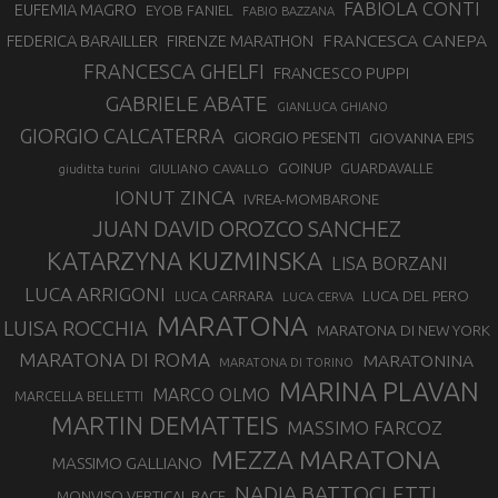
FABIOLA CONTI
EUFEMIA MAGRO
EYOB FANIEL
FABIO BAZZANA
FRANCESCA CANEPA
FEDERICA BARAILLER
FIRENZE MARATHON
FRANCESCA GHELFI
FRANCESCO PUPPI
GABRIELE ABATE
GIANLUCA GHIANO
GIORGIO CALCATERRA
GIORGIO PESENTI
GIOVANNA EPIS
GOINUP
GUARDAVALLE
GIULIANO CAVALLO
giuditta turini
IONUT ZINCA
IVREA-MOMBARONE
JUAN DAVID OROZCO SANCHEZ
KATARZYNA KUZMINSKA
LISA BORZANI
LUCA ARRIGONI
LUCA DEL PERO
LUCA CARRARA
LUCA CERVA
MARATONA
LUISA ROCCHIA
MARATONA DI NEW YORK
MARATONA DI ROMA
MARATONINA
MARATONA DI TORINO
MARINA PLAVAN
MARCO OLMO
MARCELLA BELLETTI
MARTIN DEMATTEIS
MASSIMO FARCOZ
MEZZA MARATONA
MASSIMO GALLIANO
NADIA BATTOCLETTI
MONVISO VERTICAL RACE