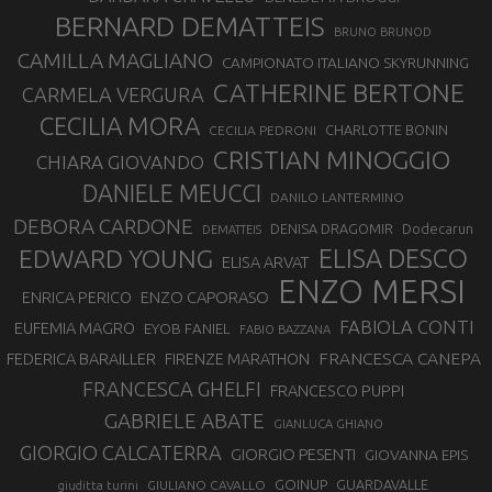
BERNARD DEMATTEIS
BRUNO BRUNOD
CAMILLA MAGLIANO
CAMPIONATO ITALIANO SKYRUNNING
CATHERINE BERTONE
CARMELA VERGURA
CECILIA MORA
CHARLOTTE BONIN
CECILIA PEDRONI
CRISTIAN MINOGGIO
CHIARA GIOVANDO
DANIELE MEUCCI
DANILO LANTERMINO
DEBORA CARDONE
DENISA DRAGOMIR
Dodecarun
DEMATTEIS
EDWARD YOUNG
ELISA DESCO
ELISA ARVAT
ENZO MERSI
ENZO CAPORASO
ENRICA PERICO
FABIOLA CONTI
EUFEMIA MAGRO
EYOB FANIEL
FABIO BAZZANA
FRANCESCA CANEPA
FEDERICA BARAILLER
FIRENZE MARATHON
FRANCESCA GHELFI
FRANCESCO PUPPI
GABRIELE ABATE
GIANLUCA GHIANO
GIORGIO CALCATERRA
GIORGIO PESENTI
GIOVANNA EPIS
GOINUP
GUARDAVALLE
GIULIANO CAVALLO
giuditta turini