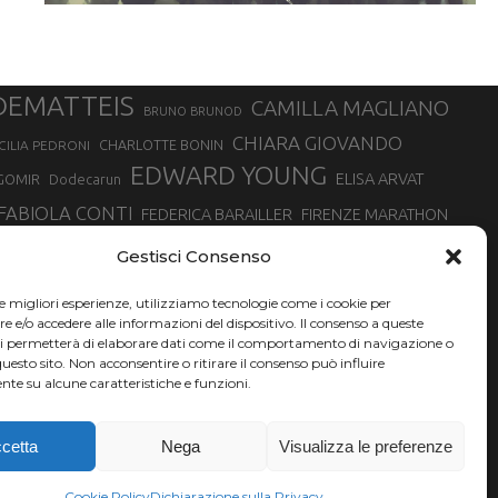
DEMATTEIS
CAMILLA MAGLIANO
BRUNO BRUNOD
CHIARA GIOVANDO
CHARLOTTE BONIN
CILIA PEDRONI
EDWARD YOUNG
ELISA ARVAT
GOMIR
Dodecarun
FABIOLA CONTI
FEDERICA BARAILLER
FIRENZE MARATHON
RA
GIORGIO PESENTI
GIOVANNA EPIS
GIULIANO CAVALLO
giuditta turini
Gestisci Consenso
MINSKA
LUCA ARRIGONI
LISA BORZANI
LUCA CARRARA
le migliori esperienze, utilizziamo tecnologie come i cookie per
MARATONINA
MARCO OLMO
MARCELLA BELLETTI
 DI TORINO
e/o accedere alle informazioni del dispositivo. Il consenso a queste
TONA
ci permetterà di elaborare dati come il comportamento di navigazione o
NADIA BATTOCLETTI
MONVISO VERTICAL RACE
questo sito. Non acconsentire o ritirare il consenso può influire
SILVIA RAMPAZZO
te su alcune caratteristiche e funzioni.
SONIA GLAREY
SERGIO BONALDI
SILVIA SERAFINI
VALENTINA BELOTTI
VAL DI FASSA RUNNING
VALERIA ROFFINO
XAVIER CHEVRIER
YEMAN CRIPPA
cetta
Nega
Visualizza le preferenze
Cookie Policy
Dichiarazione sulla Privacy