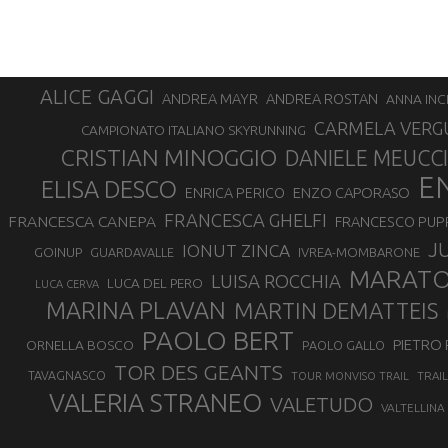
ALICE GAGGI
ANDREA ROSTAN
ANDREA MAYR
ANNA INC
CARMELA VERG
CAMPIONATO ITALIANO SKYRUNNING
CRISTIAN MINOGGIO
DANIELE MEUCCI
E
ELISA DESCO
ENZO CAPORASO
ENRICA PERICO
FRANCESCA GHELFI
FRANCESCA CANEPA
FRANCESCO PUP
J
IONUT ZINCA
GOINUP
GUARDAVALLE
IVREA-MOMBARONE
MARAT
LUISA ROCCHIA
LUCA DEL PERO
LUCA CERVA
MARINA PLAVAN
MARTIN DEMATTEIS
PAOLO BERT
PIETRO 
ORNELLA BOSCO
PAOLO GALLO
TOR DES GEANTS
TAVAGNASCO
TRAI
TOUR MONVISO TRAIL
VALERIA STRANEO
VALETUDO
VALTELLINA