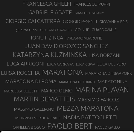
FRANCESCA GHELFI
FRANCESCO PUPPI
GABRIELE ABATE
GIANLUCA GHIANO
GIORGIO CALCATERRA
GIORGIO PESENTI
GIOVANNA EPIS
GOINUP
GUARDAVALLE
GIULIANO CAVALLO
giuditta turini
IONUT ZINCA
IVREA-MOMBARONE
JUAN DAVID OROZCO SANCHEZ
KATARZYNA KUZMINSKA
LISA BORZANI
LUCA ARRIGONI
LUCA DEL PERO
LUCA CARRARA
LUCA CERVA
MARATONA
LUISA ROCCHIA
MARATONA DI NEW YORK
MARATONA DI ROMA
MARATONINA
MARATONA DI TORINO
MARINA PLAVAN
MARCO OLMO
MARCELLA BELLETTI
MARTIN DEMATTEIS
MASSIMO FARCOZ
MEZZA MARATONA
MASSIMO GALLIANO
NADIA BATTOCLETTI
MONVISO VERTICAL RACE
PAOLO BERT
ORNELLA BOSCO
PAOLO GALLO