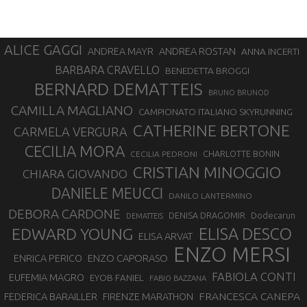
ALICE GAGGI
ANDREA ROSTAN
ANDREA MAYR
ANNA INCERTI
BARBARA CRAVELLO
BENEDETTA BROGGI
BERNARD DEMATTEIS
BRUNO BRUNOD
CAMILLA MAGLIANO
CAMPIONATO ITALIANO SKYRUNNING
CATHERINE BERTONE
CARMELA VERGURA
CECILIA MORA
CHARLOTTE BONIN
CECILIA PEDRONI
CRISTIAN MINOGGIO
CHIARA GIOVANDO
DANIELE MEUCCI
DANILO LANTERMINO
DEBORA CARDONE
DENISA DRAGOMIR
Dodecarun
DEMATTEIS
EDWARD YOUNG
ELISA DESCO
ELISA ARVAT
ENZO MERSI
ENZO CAPORASO
ENRICA PERICO
FABIOLA CONTI
EUFEMIA MAGRO
EYOB FANIEL
FABIO BAZZANA
FRANCESCA CANEPA
FEDERICA BARAILLER
FIRENZE MARATHON