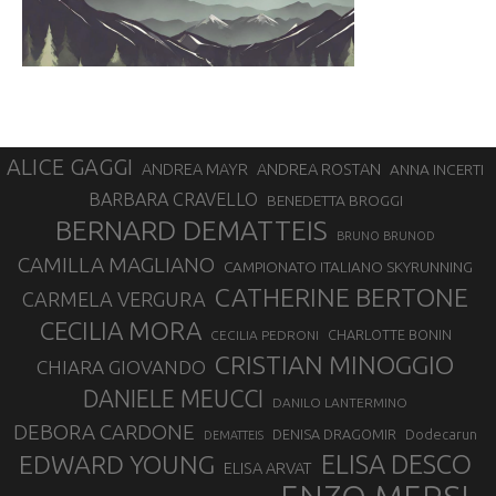
ALICE GAGGI
ANDREA ROSTAN
ANDREA MAYR
ANNA INCERTI
BARBARA CRAVELLO
BENEDETTA BROGGI
BERNARD DEMATTEIS
BRUNO BRUNOD
CAMILLA MAGLIANO
CAMPIONATO ITALIANO SKYRUNNING
CATHERINE BERTONE
CARMELA VERGURA
CECILIA MORA
CHARLOTTE BONIN
CECILIA PEDRONI
CRISTIAN MINOGGIO
CHIARA GIOVANDO
DANIELE MEUCCI
DANILO LANTERMINO
DEBORA CARDONE
DENISA DRAGOMIR
Dodecarun
DEMATTEIS
EDWARD YOUNG
ELISA DESCO
ELISA ARVAT