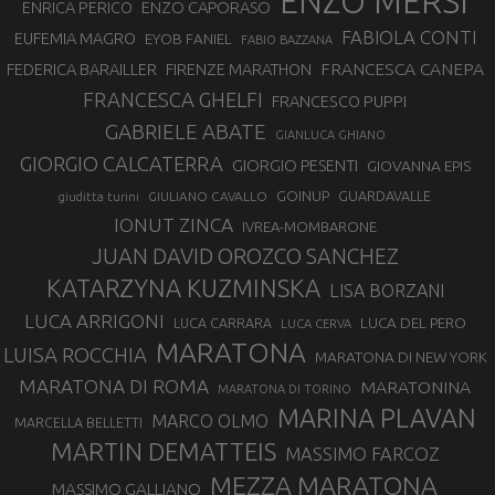
ENZO MERSI
ENZO CAPORASO
ENRICA PERICO
FABIOLA CONTI
EUFEMIA MAGRO
EYOB FANIEL
FABIO BAZZANA
FRANCESCA CANEPA
FEDERICA BARAILLER
FIRENZE MARATHON
FRANCESCA GHELFI
FRANCESCO PUPPI
GABRIELE ABATE
GIANLUCA GHIANO
GIORGIO CALCATERRA
GIORGIO PESENTI
GIOVANNA EPIS
GOINUP
GUARDAVALLE
GIULIANO CAVALLO
giuditta turini
IONUT ZINCA
IVREA-MOMBARONE
JUAN DAVID OROZCO SANCHEZ
KATARZYNA KUZMINSKA
LISA BORZANI
LUCA ARRIGONI
LUCA DEL PERO
LUCA CARRARA
LUCA CERVA
MARATONA
LUISA ROCCHIA
MARATONA DI NEW YORK
MARATONA DI ROMA
MARATONINA
MARATONA DI TORINO
MARINA PLAVAN
MARCO OLMO
MARCELLA BELLETTI
MARTIN DEMATTEIS
MASSIMO FARCOZ
MEZZA MARATONA
MASSIMO GALLIANO