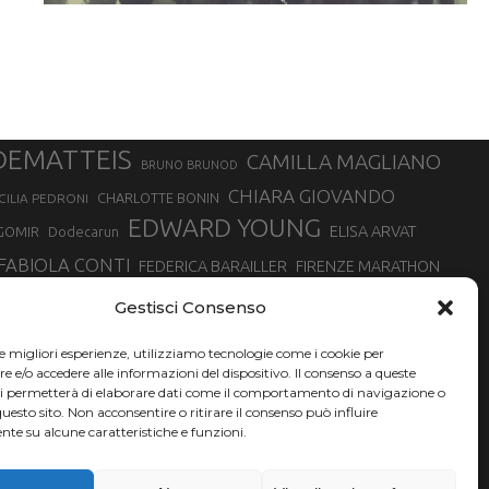
DEMATTEIS
CAMILLA MAGLIANO
BRUNO BRUNOD
CHIARA GIOVANDO
CHARLOTTE BONIN
CILIA PEDRONI
EDWARD YOUNG
ELISA ARVAT
GOMIR
Dodecarun
FABIOLA CONTI
FEDERICA BARAILLER
FIRENZE MARATHON
RA
GIORGIO PESENTI
GIOVANNA EPIS
GIULIANO CAVALLO
giuditta turini
Gestisci Consenso
MINSKA
LUCA ARRIGONI
LISA BORZANI
LUCA CARRARA
le migliori esperienze, utilizziamo tecnologie come i cookie per
MARATONINA
MARCO OLMO
MARCELLA BELLETTI
 DI TORINO
e/o accedere alle informazioni del dispositivo. Il consenso a queste
TONA
ci permetterà di elaborare dati come il comportamento di navigazione o
NADIA BATTOCLETTI
MONVISO VERTICAL RACE
questo sito. Non acconsentire o ritirare il consenso può influire
SILVIA RAMPAZZO
te su alcune caratteristiche e funzioni.
SONIA GLAREY
SERGIO BONALDI
SILVIA SERAFINI
VALENTINA BELOTTI
VAL DI FASSA RUNNING
VALERIA ROFFINO