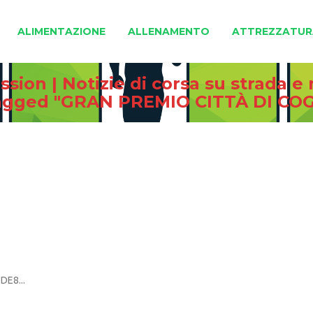
ALIMENTAZIONE
ALLENAMENTO
ATTREZZATUR
sion | Notizie di corsa su strada 
tagged "GRAN PREMIO CITTÀ DI CO
DE8...