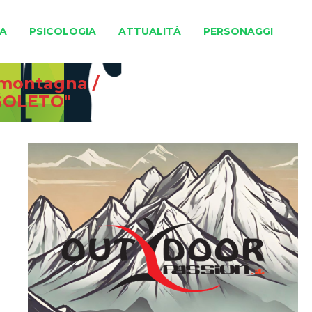
A
PSICOLOGIA
ATTUALITÀ
PERSONAGGI
e montagna
/
GOLETO"