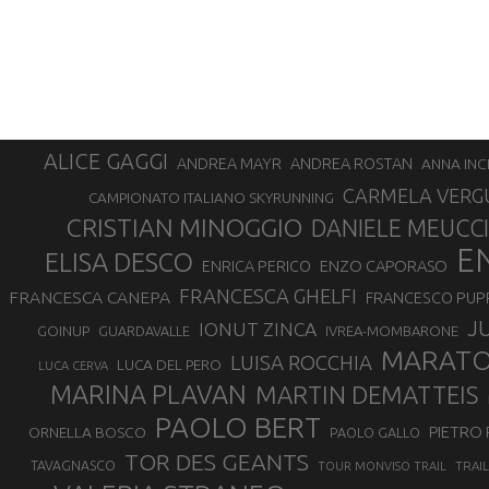
ALICE GAGGI
ANDREA ROSTAN
ANDREA MAYR
ANNA INC
CARMELA VERG
CAMPIONATO ITALIANO SKYRUNNING
CRISTIAN MINOGGIO
DANIELE MEUCCI
E
ELISA DESCO
ENZO CAPORASO
ENRICA PERICO
FRANCESCA GHELFI
FRANCESCA CANEPA
FRANCESCO PUP
J
IONUT ZINCA
GOINUP
GUARDAVALLE
IVREA-MOMBARONE
MARAT
LUISA ROCCHIA
LUCA DEL PERO
LUCA CERVA
MARINA PLAVAN
MARTIN DEMATTEIS
PAOLO BERT
PIETRO 
ORNELLA BOSCO
PAOLO GALLO
TOR DES GEANTS
TAVAGNASCO
TRAI
TOUR MONVISO TRAIL