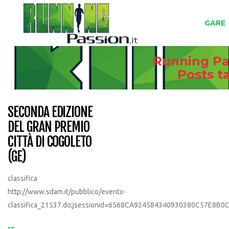
GARE
Running Pas
Posts 
SECONDA EDIZIONE
DEL GRAN PREMIO
CITTÀ DI COGOLETO
(GE)
classifica
http://www.sdam.it/pubblico/evento-
classifica_21537.do;jsessionid=6568CA924584340930380C57E8B0C