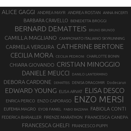
ALICE GAGGI
ANDREA ROSTAN
ANDREA MAYR
ANNA INCERTI
BARBARA CRAVELLO
BENEDETTA BROGGI
BERNARD DEMATTEIS
BRUNO BRUNOD
CAMILLA MAGLIANO
CAMPIONATO ITALIANO SKYRUNNING
CATHERINE BERTONE
CARMELA VERGURA
CECILIA MORA
CHARLOTTE BONIN
CECILIA PEDRONI
CRISTIAN MINOGGIO
CHIARA GIOVANDO
DANIELE MEUCCI
DANILO LANTERMINO
DEBORA CARDONE
DENISA DRAGOMIR
Dodecarun
DEMATTEIS
EDWARD YOUNG
ELISA DESCO
ELISA ARVAT
ENZO MERSI
ENZO CAPORASO
ENRICA PERICO
FABIOLA CONTI
EUFEMIA MAGRO
EYOB FANIEL
FABIO BAZZANA
FRANCESCA CANEPA
FEDERICA BARAILLER
FIRENZE MARATHON
FRANCESCA GHELFI
FRANCESCO PUPPI