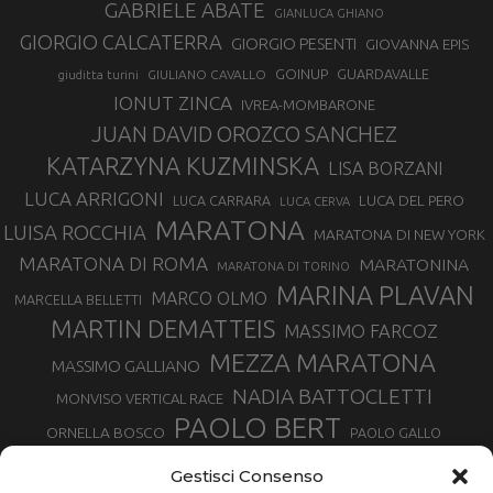
GABRIELE ABATE
GIANLUCA GHIANO
GIORGIO CALCATERRA
GIORGIO PESENTI
GIOVANNA EPIS
GOINUP
GUARDAVALLE
GIULIANO CAVALLO
giuditta turini
IONUT ZINCA
IVREA-MOMBARONE
JUAN DAVID OROZCO SANCHEZ
KATARZYNA KUZMINSKA
LISA BORZANI
LUCA ARRIGONI
LUCA DEL PERO
LUCA CARRARA
LUCA CERVA
MARATONA
LUISA ROCCHIA
MARATONA DI NEW YORK
MARATONA DI ROMA
MARATONINA
MARATONA DI TORINO
MARINA PLAVAN
MARCO OLMO
MARCELLA BELLETTI
MARTIN DEMATTEIS
MASSIMO FARCOZ
MEZZA MARATONA
MASSIMO GALLIANO
NADIA BATTOCLETTI
MONVISO VERTICAL RACE
PAOLO BERT
ORNELLA BOSCO
PAOLO GALLO
ROLANDO PIANA
PIETRO RIVA
PODISMO VENETO
Gestisci Consenso