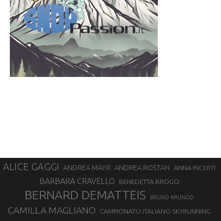
ALICE GAGGI
ANDREA ROSTAN
ANDREA MAYR
ANNA INCERTI
BARBARA CRAVELLO
BENEDETTA BROGGI
BERNARD DEMATTEIS
BRUNO BRUNOD
CAMILLA MAGLIANO
CAMPIONATO ITALIANO SKYRUNNING