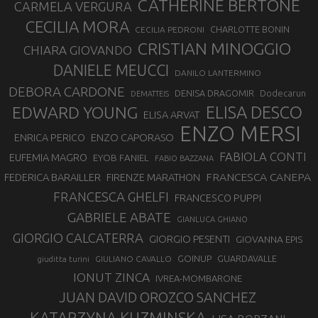
CATHERINE BERTONE
CARMELA VERGURA
CECILIA MORA
CHARLOTTE BONIN
CECILIA PEDRONI
CRISTIAN MINOGGIO
CHIARA GIOVANDO
DANIELE MEUCCI
DANILO LANTERMINO
DEBORA CARDONE
DENISA DRAGOMIR
Dodecarun
DEMATTEIS
EDWARD YOUNG
ELISA DESCO
ELISA ARVAT
ENZO MERSI
ENZO CAPORASO
ENRICA PERICO
FABIOLA CONTI
EUFEMIA MAGRO
EYOB FANIEL
FABIO BAZZANA
FRANCESCA CANEPA
FEDERICA BARAILLER
FIRENZE MARATHON
FRANCESCA GHELFI
FRANCESCO PUPPI
GABRIELE ABATE
GIANLUCA GHIANO
GIORGIO CALCATERRA
GIORGIO PESENTI
GIOVANNA EPIS
GOINUP
GUARDAVALLE
GIULIANO CAVALLO
giuditta turini
IONUT ZINCA
IVREA-MOMBARONE
JUAN DAVID OROZCO SANCHEZ
KATARZYNA KUZMINSKA