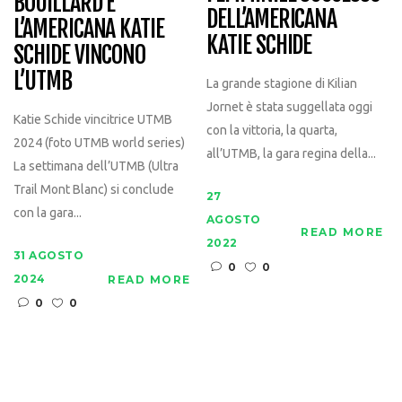
BOUILLARD E
DELL’AMERICANA
L’AMERICANA KATIE
KATIE SCHIDE
SCHIDE VINCONO
L’UTMB
La grande stagione di Kilian
Jornet è stata suggellata oggi
Katie Schide vincitrice UTMB
con la vittoria, la quarta,
2024 (foto UTMB world series)
all’UTMB, la gara regina della...
La settimana dell’UTMB (Ultra
Trail Mont Blanc) si conclude
27
con la gara...
AGOSTO
READ MORE
2022
31 AGOSTO
0
0
2024
READ MORE
0
0