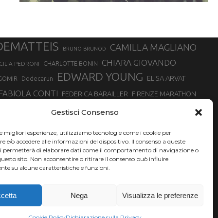
DEMATTEIS
CAMILLA MAGLIANO
BRUNO BRUNOD
CHIARA GIOVANDO
CHARLOTTE BONIN
CILIA PEDRONI
EDWARD YOUNG
ELISA ARVAT
GOMIR
Dodecarun
FABIOLA CONTI
FEDERICA BARAILLER
FIRENZE MARATHON
RA
GIORGIO PESENTI
GIOVANNA EPIS
GIULIANO CAVALLO
giuditta turini
Gestisci Consenso
MINSKA
LUCA ARRIGONI
LISA BORZANI
LUCA CARRARA
le migliori esperienze, utilizziamo tecnologie come i cookie per
MARATONINA
MARCO OLMO
MARCELLA BELLETTI
 DI TORINO
e/o accedere alle informazioni del dispositivo. Il consenso a queste
TONA
ci permetterà di elaborare dati come il comportamento di navigazione o
NADIA BATTOCLETTI
MONVISO VERTICAL RACE
questo sito. Non acconsentire o ritirare il consenso può influire
SILVIA RAMPAZZO
te su alcune caratteristiche e funzioni.
SONIA GLAREY
SERGIO BONALDI
SILVIA SERAFINI
VALENTINA BELOTTI
VAL DI FASSA RUNNING
VALERIA ROFFINO
XAVIER CHEVRIER
YEMAN CRIPPA
cetta
Nega
Visualizza le preferenze
Cookie Policy
Dichiarazione sulla Privacy