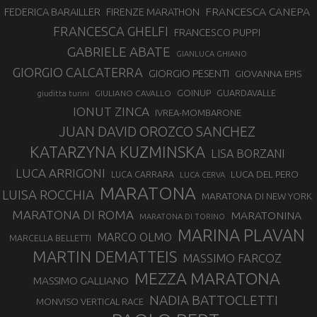
FRANCESCA CANEPA
FEDERICA BARAILLER
FIRENZE MARATHON
FRANCESCA GHELFI
FRANCESCO PUPPI
GABRIELE ABATE
GIANLUCA GHIANO
GIORGIO CALCATERRA
GIORGIO PESENTI
GIOVANNA EPIS
GOINUP
GUARDAVALLE
GIULIANO CAVALLO
giuditta turini
IONUT ZINCA
IVREA-MOMBARONE
JUAN DAVID OROZCO SANCHEZ
KATARZYNA KUZMINSKA
LISA BORZANI
LUCA ARRIGONI
LUCA DEL PERO
LUCA CARRARA
LUCA CERVA
MARATONA
LUISA ROCCHIA
MARATONA DI NEW YORK
MARATONA DI ROMA
MARATONINA
MARATONA DI TORINO
MARINA PLAVAN
MARCO OLMO
MARCELLA BELLETTI
MARTIN DEMATTEIS
MASSIMO FARCOZ
MEZZA MARATONA
MASSIMO GALLIANO
NADIA BATTOCLETTI
MONVISO VERTICAL RACE