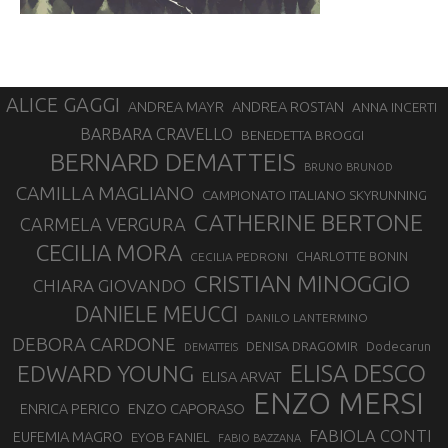
ALICE GAGGI
ANDREA ROSTAN
ANDREA MAYR
ANNA INCERTI
BARBARA CRAVELLO
BENEDETTA BROGGI
BERNARD DEMATTEIS
BRUNO BRUNOD
CAMILLA MAGLIANO
CAMPIONATO ITALIANO SKYRUNNING
CATHERINE BERTONE
CARMELA VERGURA
CECILIA MORA
CHARLOTTE BONIN
CECILIA PEDRONI
CRISTIAN MINOGGIO
CHIARA GIOVANDO
DANIELE MEUCCI
DANILO LANTERMINO
DEBORA CARDONE
DENISA DRAGOMIR
Dodecarun
DEMATTEIS
EDWARD YOUNG
ELISA DESCO
ELISA ARVAT
ENZO MERSI
ENZO CAPORASO
ENRICA PERICO
FABIOLA CONTI
EUFEMIA MAGRO
EYOB FANIEL
FABIO BAZZANA