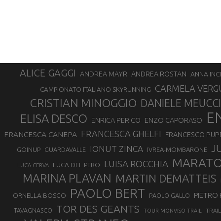
ALICE GAGGI
ANDREA ROSTAN
ANDREA MAYR
ANNA INC
CARMELA VERG
CAMPIONATO ITALIANO SKYRUNNING
CRISTIAN MINOGGIO
DANIELE MEUCCI
E
ELISA DESCO
ENZO CAPORASO
ENRICA PERICO
FRANCESCA GHELFI
FRANCESCA CANEPA
FRANCESCO PUP
J
IONUT ZINCA
GOINUP
GUARDAVALLE
IVREA-MOMBARONE
MARAT
LUISA ROCCHIA
LUCA DEL PERO
LUCA CERVA
MARINA PLAVAN
MARTIN DEMATTEIS
PAOLO BERT
PIETRO 
ORNELLA BOSCO
PAOLO GALLO
TOR DES GEANTS
TAVAGNASCO
TRAI
TOUR MONVISO TRAIL