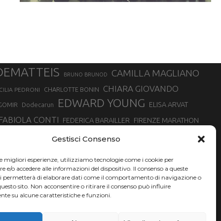
DEMATTEIS
CAMILLA MAGLIANO
BRUNO BRUNOD
CHIARA GIOVANDO
CHARLOTTE BONIN
CILIA PEDRONI
EDWARD YOUNG
ELISA ARVAT
GOMIR
Dodecarun
FABIOLA CONTI
FEDERICA BARAILLER
FIRENZE MARATHON
RA
GIORGIO PESENTI
GIOVANNA EPIS
GIULIANO CAVALLO
giuditta turini
Gestisci Consenso
MINSKA
LUCA ARRIGONI
LISA BORZANI
LUCA CARRARA
le migliori esperienze, utilizziamo tecnologie come i cookie per
MARATONINA
MARCO OLMO
MARCELLA BELLETTI
 DI TORINO
e/o accedere alle informazioni del dispositivo. Il consenso a queste
TONA
ci permetterà di elaborare dati come il comportamento di navigazione o
NADIA BATTOCLETTI
MONVISO VERTICAL RACE
questo sito. Non acconsentire o ritirare il consenso può influire
SILVIA RAMPAZZO
te su alcune caratteristiche e funzioni.
SONIA GLAREY
SERGIO BONALDI
SILVIA SERAFINI
VALENTINA BELOTTI
VAL DI FASSA RUNNING
VALERIA ROFFINO