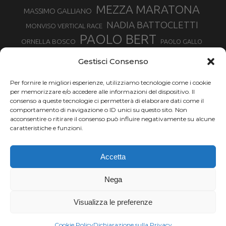
MEZZA MARATONA
MASSIMO GALLIANO
NADIA BATTOCLETTI
MONVISO VERTICAL RACE
PAOLO BERT
ORNELLA BOSCO
PAOLO GALLO
ROLANDO PIANA
PIETRO RIVA
PODISMO VENETO
Gestisci Consenso
RUGGERO PERTILE
SILVIA RAMPAZZO
SERGIO BONALDI
TOR DES GEANTS
Per fornire le migliori esperienze, utilizziamo tecnologie come i cookie
SONIA GLAREY
TAVAGNASCO
SILVIA SERAFINI
per memorizzare e/o accedere alle informazioni del dispositivo. Il
TRAIL MONTE CASTO
TOUR MONVISO TRAIL
TROFEO KIMA
consenso a queste tecnologie ci permetterà di elaborare dati come il
TURIN MARATHON
comportamento di navigazione o ID unici su questo sito. Non
VAL DI FASSA RUNNING
URBAN ZEMMER
acconsentire o ritirare il consenso può influire negativamente su alcune
VALENTINA BELOTTI
caratteristiche e funzioni.
VALERIA ROFFINO
VALERIA STRANEO
VALETUDO
Accetta
VENICE MARATHON
VALTELLINA WINE TRAIL
VENICEMARATHON
XAVIER CHEVRIER
WILLIAM BOFFELLI
Nega
YEMAN CRIPPA
Visualizza le preferenze
Chi siamo |
Termini d'uso |
Privacy |
Cookie
Copyright ©2024 Outdoor Passion di Costa Giancarlo, P.I. 11214180017 C.F.
Cookie Policy
Dichiarazione sulla Privacy