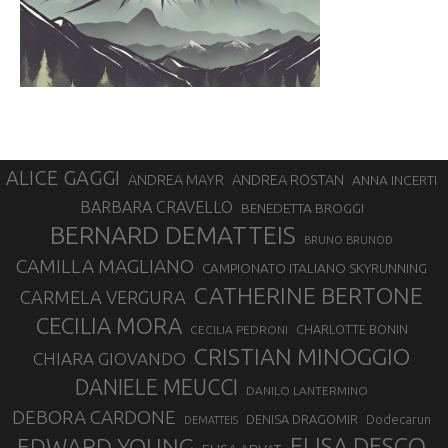
ALICE GAGGI
ANDREA ROSTAN
ANDREA MAYR
ANNA INCERTI
BARBARA CRAVELLO
BENEDETTA BROGGI
BERNARD DEMATTEIS
BRUNO BRUNOD
CAMILLA MAGLIANO
CAMPIONATO ITALIANO SKYRUNNING
CATHERINE BERTONE
CARMELA VERGURA
CECILIA MORA
CHARLOTTE BONIN
CECILIA PEDRONI
CRISTIAN MINOGGIO
CHIARA GIOVANDO
DANIELE MEUCCI
DANILO LANTERMINO
DEBORA CARDONE
DENISA DRAGOMIR
Dodecarun
DEMATTEIS
EDWARD YOUNG
ELISA DESCO