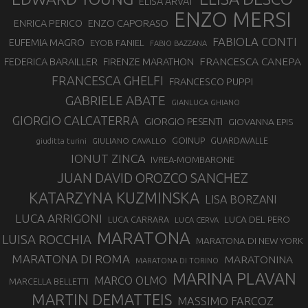
ELISA ARVAT
ENZO MERSI
ENZO CAPORASO
ENRICA PERICO
FABIOLA CONTI
EUFEMIA MAGRO
EYOB FANIEL
FABIO BAZZANA
FRANCESCA CANEPA
FEDERICA BARAILLER
FIRENZE MARATHON
FRANCESCA GHELFI
FRANCESCO PUPPI
GABRIELE ABATE
GIANLUCA GHIANO
GIORGIO CALCATERRA
GIORGIO PESENTI
GIOVANNA EPIS
GOINUP
GUARDAVALLE
GIULIANO CAVALLO
giuditta turini
IONUT ZINCA
IVREA-MOMBARONE
JUAN DAVID OROZCO SANCHEZ
KATARZYNA KUZMINSKA
LISA BORZANI
LUCA ARRIGONI
LUCA DEL PERO
LUCA CARRARA
LUCA CERVA
MARATONA
LUISA ROCCHIA
MARATONA DI NEW YORK
MARATONA DI ROMA
MARATONINA
MARATONA DI TORINO
MARINA PLAVAN
MARCO OLMO
MARCELLA BELLETTI
MARTIN DEMATTEIS
MASSIMO FARCOZ