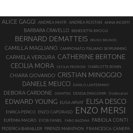
ALICE GAGGI
ANDREA ROSTAN
ANDREA MAYR
ANNA INCERTI
BARBARA CRAVELLO
BENEDETTA BROGGI
BERNARD DEMATTEIS
BRUNO BRUNOD
CAMILLA MAGLIANO
CAMPIONATO ITALIANO SKYRUNNING
CATHERINE BERTONE
CARMELA VERGURA
CECILIA MORA
CHARLOTTE BONIN
CECILIA PEDRONI
CRISTIAN MINOGGIO
CHIARA GIOVANDO
DANIELE MEUCCI
DANILO LANTERMINO
DEBORA CARDONE
DENISA DRAGOMIR
Dodecarun
DEMATTEIS
EDWARD YOUNG
ELISA DESCO
ELISA ARVAT
ENZO MERSI
ENZO CAPORASO
ENRICA PERICO
FABIOLA CONTI
EUFEMIA MAGRO
EYOB FANIEL
FABIO BAZZANA
FRANCESCA CANEPA
FEDERICA BARAILLER
FIRENZE MARATHON