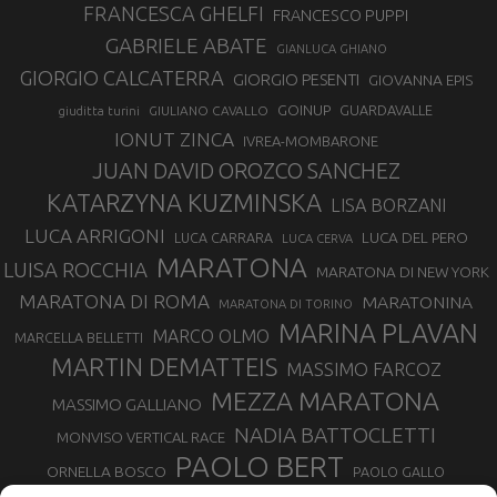
FRANCESCA GHELFI
FRANCESCO PUPPI
GABRIELE ABATE
GIANLUCA GHIANO
GIORGIO CALCATERRA
GIORGIO PESENTI
GIOVANNA EPIS
GOINUP
GUARDAVALLE
GIULIANO CAVALLO
giuditta turini
IONUT ZINCA
IVREA-MOMBARONE
JUAN DAVID OROZCO SANCHEZ
KATARZYNA KUZMINSKA
LISA BORZANI
LUCA ARRIGONI
LUCA DEL PERO
LUCA CARRARA
LUCA CERVA
MARATONA
LUISA ROCCHIA
MARATONA DI NEW YORK
MARATONA DI ROMA
MARATONINA
MARATONA DI TORINO
MARINA PLAVAN
MARCO OLMO
MARCELLA BELLETTI
MARTIN DEMATTEIS
MASSIMO FARCOZ
MEZZA MARATONA
MASSIMO GALLIANO
NADIA BATTOCLETTI
MONVISO VERTICAL RACE
PAOLO BERT
ORNELLA BOSCO
PAOLO GALLO