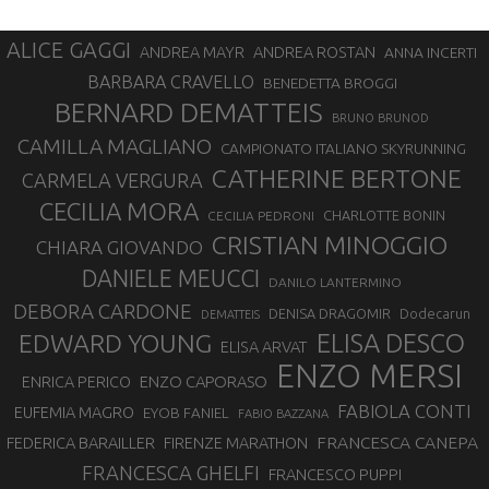
ALICE GAGGI
ANDREA ROSTAN
ANDREA MAYR
ANNA INCERTI
BARBARA CRAVELLO
BENEDETTA BROGGI
BERNARD DEMATTEIS
BRUNO BRUNOD
CAMILLA MAGLIANO
CAMPIONATO ITALIANO SKYRUNNING
CATHERINE BERTONE
CARMELA VERGURA
CECILIA MORA
CHARLOTTE BONIN
CECILIA PEDRONI
CRISTIAN MINOGGIO
CHIARA GIOVANDO
DANIELE MEUCCI
DANILO LANTERMINO
DEBORA CARDONE
DENISA DRAGOMIR
Dodecarun
DEMATTEIS
EDWARD YOUNG
ELISA DESCO
ELISA ARVAT
ENZO MERSI
ENZO CAPORASO
ENRICA PERICO
FABIOLA CONTI
EUFEMIA MAGRO
EYOB FANIEL
FABIO BAZZANA
FRANCESCA CANEPA
FEDERICA BARAILLER
FIRENZE MARATHON
FRANCESCA GHELFI
FRANCESCO PUPPI