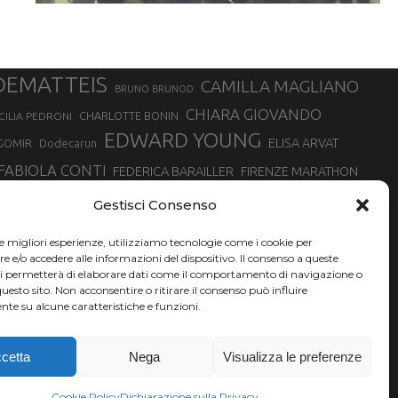
DEMATTEIS
CAMILLA MAGLIANO
BRUNO BRUNOD
CHIARA GIOVANDO
CHARLOTTE BONIN
CILIA PEDRONI
EDWARD YOUNG
ELISA ARVAT
GOMIR
Dodecarun
FABIOLA CONTI
FEDERICA BARAILLER
FIRENZE MARATHON
RA
GIORGIO PESENTI
GIOVANNA EPIS
GIULIANO CAVALLO
giuditta turini
Gestisci Consenso
MINSKA
LUCA ARRIGONI
LISA BORZANI
LUCA CARRARA
le migliori esperienze, utilizziamo tecnologie come i cookie per
MARATONINA
MARCO OLMO
MARCELLA BELLETTI
 DI TORINO
e/o accedere alle informazioni del dispositivo. Il consenso a queste
TONA
ci permetterà di elaborare dati come il comportamento di navigazione o
NADIA BATTOCLETTI
MONVISO VERTICAL RACE
questo sito. Non acconsentire o ritirare il consenso può influire
SILVIA RAMPAZZO
te su alcune caratteristiche e funzioni.
SONIA GLAREY
SERGIO BONALDI
SILVIA SERAFINI
VALENTINA BELOTTI
VAL DI FASSA RUNNING
VALERIA ROFFINO
XAVIER CHEVRIER
YEMAN CRIPPA
cetta
Nega
Visualizza le preferenze
Cookie Policy
Dichiarazione sulla Privacy