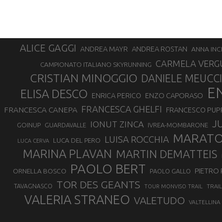
ALICE GAGGI
ANDREA ROSTAN
ANDREA MAYR
ANNA INC
CARMELA VERG
CAMPIONATO ITALIANO SKYRUNNING
CRISTIAN MINOGGIO
DANIELE MEUCCI
E
ELISA DESCO
ENZO CAPORASO
ENRICA PERICO
FRANCESCA GHELFI
FRANCESCA CANEPA
FRANCESCO PUP
J
IONUT ZINCA
GOINUP
GUARDAVALLE
IVREA-MOMBARONE
MARAT
LUISA ROCCHIA
LUCA DEL PERO
LUCA CERVA
MARINA PLAVAN
MARTIN DEMATTEIS
PAOLO BERT
PIETRO 
ORNELLA BOSCO
PAOLO GALLO
TOR DES GEANTS
TAVAGNASCO
TRAI
TOUR MONVISO TRAIL
VALERIA STRANEO
VALETUDO
VALTELLINA