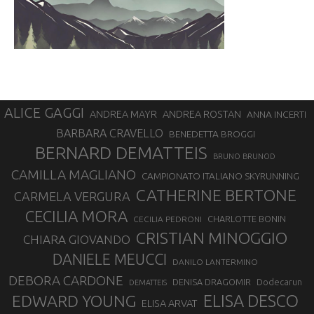
ALICE GAGGI
ANDREA ROSTAN
ANDREA MAYR
ANNA INCERTI
BARBARA CRAVELLO
BENEDETTA BROGGI
BERNARD DEMATTEIS
BRUNO BRUNOD
CAMILLA MAGLIANO
CAMPIONATO ITALIANO SKYRUNNING
CATHERINE BERTONE
CARMELA VERGURA
CECILIA MORA
CHARLOTTE BONIN
CECILIA PEDRONI
CRISTIAN MINOGGIO
CHIARA GIOVANDO
DANIELE MEUCCI
DANILO LANTERMINO
DEBORA CARDONE
DENISA DRAGOMIR
Dodecarun
DEMATTEIS
EDWARD YOUNG
ELISA DESCO
ELISA ARVAT