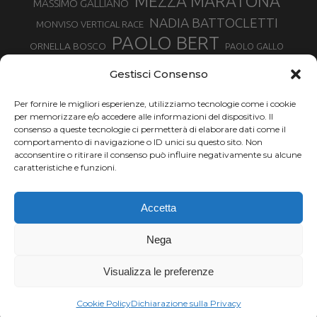
MEZZA MARATONA
MASSIMO GALLIANO
NADIA BATTOCLETTI
MONVISO VERTICAL RACE
PAOLO BERT
ORNELLA BOSCO
PAOLO GALLO
ROLANDO PIANA
PIETRO RIVA
PODISMO VENETO
Gestisci Consenso
RUGGERO PERTILE
SILVIA RAMPAZZO
SERGIO BONALDI
TOR DES GEANTS
Per fornire le migliori esperienze, utilizziamo tecnologie come i cookie
SONIA GLAREY
TAVAGNASCO
SILVIA SERAFINI
per memorizzare e/o accedere alle informazioni del dispositivo. Il
TRAIL MONTE CASTO
TOUR MONVISO TRAIL
TROFEO KIMA
consenso a queste tecnologie ci permetterà di elaborare dati come il
TURIN MARATHON
comportamento di navigazione o ID unici su questo sito. Non
VAL DI FASSA RUNNING
URBAN ZEMMER
acconsentire o ritirare il consenso può influire negativamente su alcune
VALENTINA BELOTTI
caratteristiche e funzioni.
VALERIA ROFFINO
VALERIA STRANEO
VALETUDO
Accetta
VENICE MARATHON
VALTELLINA WINE TRAIL
VENICEMARATHON
XAVIER CHEVRIER
WILLIAM BOFFELLI
Nega
YEMAN CRIPPA
Visualizza le preferenze
Chi siamo |
Termini d'uso |
Privacy |
Cookie
Copyright ©2024 Outdoor Passion di Costa Giancarlo, P.I. 11214180017 C.F.
Cookie Policy
Dichiarazione sulla Privacy
CSTGCR63A06L219H.