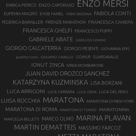
ENZO MERSI
ENZO CAPORASO
ENRICA PERICO
FABIOLA CONTI
EUFEMIA MAGRO
EYOB FANIEL
FABIO BAZZANA
FRANCESCA CANEPA
FEDERICA BARAILLER
FIRENZE MARATHON
FRANCESCA GHELFI
FRANCESCO PUPPI
GABRIELE ABATE
GIANLUCA GHIANO
GIORGIO CALCATERRA
GIORGIO PESENTI
GIOVANNA EPIS
GOINUP
GUARDAVALLE
GIULIANO CAVALLO
giuditta turini
IONUT ZINCA
IVREA-MOMBARONE
JUAN DAVID OROZCO SANCHEZ
KATARZYNA KUZMINSKA
LISA BORZANI
LUCA ARRIGONI
LUCA DEL PERO
LUCA CARRARA
LUCA CERVA
MARATONA
LUISA ROCCHIA
MARATONA DI NEW YORK
MARATONA DI ROMA
MARATONINA
MARATONA DI TORINO
MARINA PLAVAN
MARCO OLMO
MARCELLA BELLETTI
MARTIN DEMATTEIS
MASSIMO FARCOZ