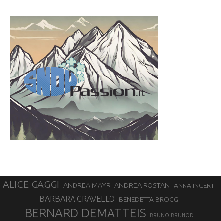
ALICE GAGGI
ANDREA ROSTAN
ANDREA MAYR
ANNA INCERTI
BARBARA CRAVELLO
BENEDETTA BROGGI
BERNARD DEMATTEIS
BRUNO BRUNOD