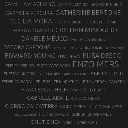
CAMILLA MAGLIANO
CAMPIONATO ITALIANO SKYRUNNING
CATHERINE BERTONE
CARMELA VERGURA
CECILIA MORA
CHARLOTTE BONIN
CECILIA PEDRONI
CRISTIAN MINOGGIO
CHIARA GIOVANDO
DANIELE MEUCCI
DANILO LANTERMINO
DEBORA CARDONE
DENISA DRAGOMIR
Dodecarun
DEMATTEIS
EDWARD YOUNG
ELISA DESCO
ELISA ARVAT
ENZO MERSI
ENZO CAPORASO
ENRICA PERICO
FABIOLA CONTI
EUFEMIA MAGRO
EYOB FANIEL
FABIO BAZZANA
FRANCESCA CANEPA
FEDERICA BARAILLER
FIRENZE MARATHON
FRANCESCA GHELFI
FRANCESCO PUPPI
GABRIELE ABATE
GIANLUCA GHIANO
GIORGIO CALCATERRA
GIORGIO PESENTI
GIOVANNA EPIS
GOINUP
GUARDAVALLE
GIULIANO CAVALLO
giuditta turini
IONUT ZINCA
IVREA-MOMBARONE