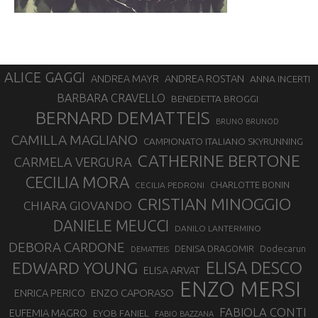
ALICE GAGGI
ANDREA ROSTAN
ANDREA MAYR
ANNA INCERTI
BARBARA CRAVELLO
BENEDETTA BROGGI
BERNARD DEMATTEIS
BRUNO BRUNOD
CAMILLA MAGLIANO
CAMPIONATO ITALIANO SKYRUNNING
CATHERINE BERTONE
CARMELA VERGURA
CECILIA MORA
CHARLOTTE BONIN
CECILIA PEDRONI
CRISTIAN MINOGGIO
CHIARA GIOVANDO
DANIELE MEUCCI
DANILO LANTERMINO
DEBORA CARDONE
DENISA DRAGOMIR
Dodecarun
DEMATTEIS
EDWARD YOUNG
ELISA DESCO
ELISA ARVAT
ENZO MERSI
ENZO CAPORASO
ENRICA PERICO
FABIOLA CONTI
EUFEMIA MAGRO
EYOB FANIEL
FABIO BAZZANA