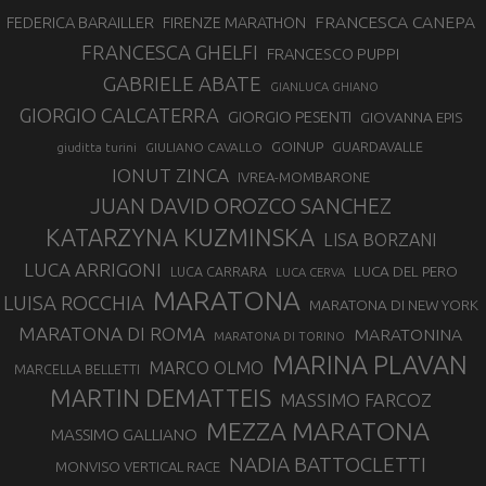
FRANCESCA CANEPA
FEDERICA BARAILLER
FIRENZE MARATHON
FRANCESCA GHELFI
FRANCESCO PUPPI
GABRIELE ABATE
GIANLUCA GHIANO
GIORGIO CALCATERRA
GIORGIO PESENTI
GIOVANNA EPIS
GOINUP
GUARDAVALLE
GIULIANO CAVALLO
giuditta turini
IONUT ZINCA
IVREA-MOMBARONE
JUAN DAVID OROZCO SANCHEZ
KATARZYNA KUZMINSKA
LISA BORZANI
LUCA ARRIGONI
LUCA DEL PERO
LUCA CARRARA
LUCA CERVA
MARATONA
LUISA ROCCHIA
MARATONA DI NEW YORK
MARATONA DI ROMA
MARATONINA
MARATONA DI TORINO
MARINA PLAVAN
MARCO OLMO
MARCELLA BELLETTI
MARTIN DEMATTEIS
MASSIMO FARCOZ
MEZZA MARATONA
MASSIMO GALLIANO
NADIA BATTOCLETTI
MONVISO VERTICAL RACE