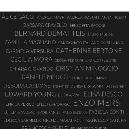
ALICE GAGGI
ANDREA ROSTAN
ANDREA MAYR
ANNA INCERTI
BARBARA CRAVELLO
BENEDETTA BROGGI
BERNARD DEMATTEIS
BRUNO BRUNOD
CAMILLA MAGLIANO
CAMPIONATO ITALIANO SKYRUNNING
CATHERINE BERTONE
CARMELA VERGURA
CECILIA MORA
CHARLOTTE BONIN
CECILIA PEDRONI
CRISTIAN MINOGGIO
CHIARA GIOVANDO
DANIELE MEUCCI
DANILO LANTERMINO
DEBORA CARDONE
DENISA DRAGOMIR
Dodecarun
DEMATTEIS
EDWARD YOUNG
ELISA DESCO
ELISA ARVAT
ENZO MERSI
ENZO CAPORASO
ENRICA PERICO
FABIOLA CONTI
EUFEMIA MAGRO
EYOB FANIEL
FABIO BAZZANA
FRANCESCA CANEPA
FEDERICA BARAILLER
FIRENZE MARATHON
FRANCESCA GHELFI
FRANCESCO PUPPI