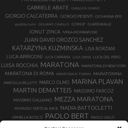
GABRIELE ABATE
GIANLUCA GHIANO
GIORGIO CALCATERRA
GIORGIO PESENTI
GIOVANNA EPIS
GOINUP
GUARDAVALLE
GIULIANO CAVALLO
giuditta turini
IONUT ZINCA
IVREA-MOMBARONE
JUAN DAVID OROZCO SANCHEZ
KATARZYNA KUZMINSKA
LISA BORZANI
LUCA ARRIGONI
LUCA DEL PERO
LUCA CARRARA
LUCA CERVA
MARATONA
LUISA ROCCHIA
MARATONA DI NEW YORK
MARATONA DI ROMA
MARATONINA
MARATONA DI TORINO
MARINA PLAVAN
MARCO OLMO
MARCELLA BELLETTI
MARTIN DEMATTEIS
MASSIMO FARCOZ
MEZZA MARATONA
MASSIMO GALLIANO
NADIA BATTOCLETTI
MONVISO VERTICAL RACE
PAOLO BERT
ORNELLA BOSCO
PAOLO GALLO
ROLANDO PIANA
PIETRO RIVA
PODISMO VENETO