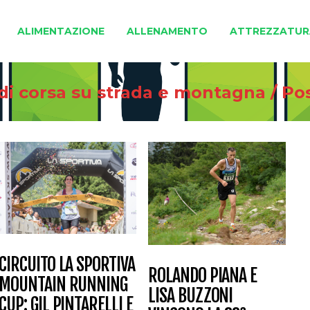
ALIMENTAZIONE
ALLENAMENTO
ATTREZZATUR
 di corsa su strada e montagna
/
Po
CIRCUITO LA SPORTIVA
ROLANDO PIANA E
MOUNTAIN RUNNING
LISA BUZZONI
CUP: GIL PINTARELLI E