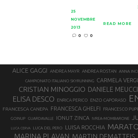
25
NOVEMBRE
READ MORE
2013
0
0
ALICE GAGGI
ANDREA ROSTAN
ANDREA MAYR
ANNA INC
CARMELA VERG
CAMPIONATO ITALIANO SKYRUNNING
CRISTIAN MINOGGIO
DANIELE MEUCCI
E
ELISA DESCO
ENZO CAPORASO
ENRICA PERICO
FRANCESCA GHELFI
FRANCESCA CANEPA
FRANCESCO PUP
J
IONUT ZINCA
GOINUP
GUARDAVALLE
IVREA-MOMBARONE
MARAT
LUISA ROCCHIA
LUCA DEL PERO
LUCA CERVA
MARINA PLAVAN
MARTIN DEMATTEIS