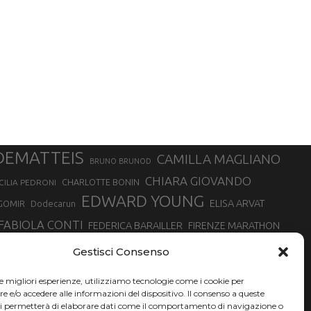
DEMATTEIS
CAMILLA MAGLIANO
BRUNO BRUNOD
CHIARA GIOVANDO
CHARLOTTE BONIN
CILIA PEDRONI
EDWARD YOUNG
ELISA ARVAT
GOMIR
Dodecarun
FABIOLA CONTI
FEDERICA BARAILLER
FIRENZE MARATHON
RA
GIORGIO PESENTI
GIOVANNA EPIS
GIULIANO CAVALLO
giuditta turini
Gestisci Consenso
MINSKA
LUCA ARRIGONI
LISA BORZANI
LUCA CARRARA
le migliori esperienze, utilizziamo tecnologie come i cookie per
MARATONINA
MARCO OLMO
MARCELLA BELLETTI
 DI TORINO
e/o accedere alle informazioni del dispositivo. Il consenso a queste
TONA
ci permetterà di elaborare dati come il comportamento di navigazione o
NADIA BATTOCLETTI
MONVISO VERTICAL RACE