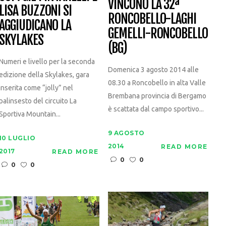
VINCONO LA 32ª
LISA BUZZONI SI
RONCOBELLO-LAGHI
AGGIUDICANO LA
GEMELLI-RONCOBELLO
SKYLAKES
(BG)
Numeri e livello per la seconda
Domenica 3 agosto 2014 alle
edizione della Skylakes, gara
08.30 a Roncobello in alta Valle
inserita come “jolly” nel
Brembana provincia di Bergamo
palinsesto del circuito La
è scattata dal campo sportivo...
Sportiva Mountain...
9 AGOSTO
10 LUGLIO
2014
READ MORE
2017
READ MORE
0
0
0
0