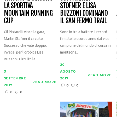
LA SPORTIVA
STOFNER E LISA
MOUNTAIN RUNNING
BUZZONI DOMINANO
CUP
IL SAN FERMO TRAIL
Gil Pintarelli vince la gara,
Sono in tre a battere il record
Martin Stofner il circuito.
firmato lo scorso anno dal vice
Successo che vale doppio,
campione del mondo di corsa in
invece, per l'orobica Lisa
montagna...
Buzzoni. Circuito la...
20
3
AGOSTO
READ MORE
SETTEMBRE
2017
READ MORE
2017
0
0
0
0