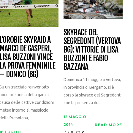
SKYRACE DEL
L’OROBIE SKYRAID A
SEGREDONT (VERTOVA
MARCO DE GASPERI,
BG): VITTORIE DI LISA
LISA BUZZONI VINCE
BUZZONI E FABIO
LA PROVA FEMMINILE
BAZZANA
– DONICO (BG)
Domenica 11 maggio a Vertova,
Su un tracciato reinventato
in provincia di Bergamo, si è
poco ore prima della gara a
corso la skyrace del Segredont
causa delle cattive condizioni
con la presenza di...
meteo intorno al massiccio
12 MAGGIO
della Presolana,...
2014
READ MORE
18 LUGLIO
0
0