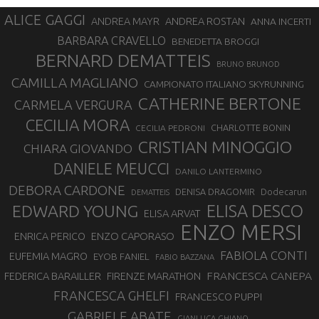
ALICE GAGGI
ANDREA ROSTAN
ANDREA MAYR
ANNA INCERTI
BARBARA CRAVELLO
BENEDETTA BROGGI
BERNARD DEMATTEIS
BRUNO BRUNOD
CAMILLA MAGLIANO
CAMPIONATO ITALIANO SKYRUNNING
CATHERINE BERTONE
CARMELA VERGURA
CECILIA MORA
CHARLOTTE BONIN
CECILIA PEDRONI
CRISTIAN MINOGGIO
CHIARA GIOVANDO
DANIELE MEUCCI
DANILO LANTERMINO
DEBORA CARDONE
DENISA DRAGOMIR
Dodecarun
DEMATTEIS
EDWARD YOUNG
ELISA DESCO
ELISA ARVAT
ENZO MERSI
ENZO CAPORASO
ENRICA PERICO
FABIOLA CONTI
EUFEMIA MAGRO
EYOB FANIEL
FABIO BAZZANA
FRANCESCA CANEPA
FEDERICA BARAILLER
FIRENZE MARATHON
FRANCESCA GHELFI
FRANCESCO PUPPI
GABRIELE ABATE
GIANLUCA GHIANO