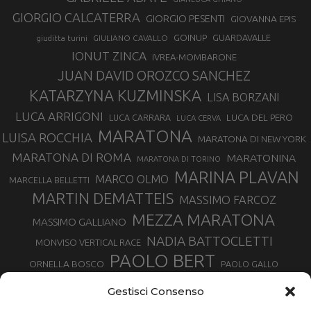
GIORGIO CALCATERRA
GIORGIO PESENTI
GIOVANNA EPIS
GOINUP
GUARDAVALLE
GIULIANO CAVALLO
giuditta turini
IONUT ZINCA
IVREA-MOMBARONE
JUAN DAVID OROZCO SANCHEZ
KATARZYNA KUZMINSKA
LISA BORZANI
LUCA ARRIGONI
LUCA DEL PERO
LUCA CARRARA
LUCA CERVA
MARATONA
LUISA ROCCHIA
MARATONA DI NEW YORK
MARATONA DI ROMA
MARATONINA
MARATONA DI TORINO
MARINA PLAVAN
MARCO OLMO
MARCELLA BELLETTI
MARTIN DEMATTEIS
MASSIMO FARCOZ
MEZZA MARATONA
MASSIMO GALLIANO
NADIA BATTOCLETTI
MONVISO VERTICAL RACE
PAOLO BERT
ORNELLA BOSCO
PAOLO GALLO
ROLANDO PIANA
PIETRO RIVA
PODISMO VENETO
Gestisci Consenso
RUGGERO PERTILE
SILVIA RAMPAZZO
SERGIO BONALDI