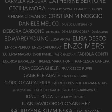
CATHERINE BERTONE
CARMELA VERGURA
CECILIA MORA
CHARLOTTE BONIN
CECILIA PEDRONI
CRISTIAN MINOGGIO
CHIARA GIOVANDO
DANIELE MEUCCI
DANILO LANTERMINO
DEBORA CARDONE
DENISA DRAGOMIR
Dodecarun
DEMATTEIS
EDWARD YOUNG
ELISA DESCO
ELISA ARVAT
ENZO MERSI
ENZO CAPORASO
ENRICA PERICO
FABIOLA CONTI
EUFEMIA MAGRO
EYOB FANIEL
FABIO BAZZANA
FRANCESCA CANEPA
FEDERICA BARAILLER
FIRENZE MARATHON
FRANCESCA GHELFI
FRANCESCO PUPPI
GABRIELE ABATE
GIANLUCA GHIANO
GIORGIO CALCATERRA
GIORGIO PESENTI
GIOVANNA EPIS
GOINUP
GUARDAVALLE
GIULIANO CAVALLO
giuditta turini
IONUT ZINCA
IVREA-MOMBARONE
JUAN DAVID OROZCO SANCHEZ
KATARZYNA KUZMINSKA
LISA BORZANI