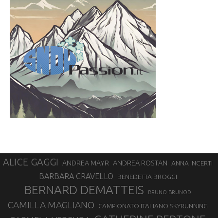
ALICE GAGGI
ANDREA ROSTAN
ANDREA MAYR
ANNA INCERTI
BARBARA CRAVELLO
BENEDETTA BROGGI
BERNARD DEMATTEIS
BRUNO BRUNOD
CAMILLA MAGLIANO
CAMPIONATO ITALIANO SKYRUNNING