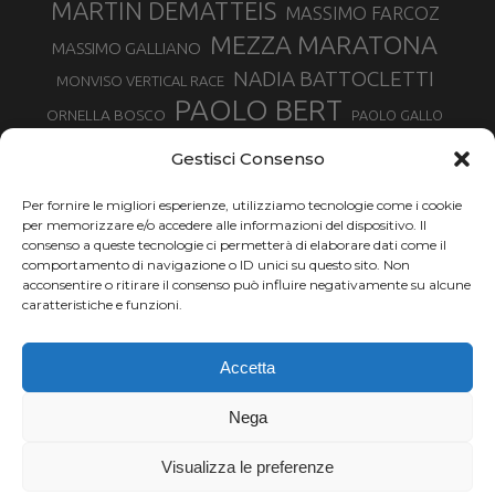
MARTIN DEMATTEIS
MASSIMO FARCOZ
MEZZA MARATONA
MASSIMO GALLIANO
NADIA BATTOCLETTI
MONVISO VERTICAL RACE
PAOLO BERT
ORNELLA BOSCO
PAOLO GALLO
ROLANDO PIANA
PIETRO RIVA
PODISMO VENETO
Gestisci Consenso
RUGGERO PERTILE
SILVIA RAMPAZZO
SERGIO BONALDI
TOR DES GEANTS
Per fornire le migliori esperienze, utilizziamo tecnologie come i cookie
SONIA GLAREY
TAVAGNASCO
SILVIA SERAFINI
per memorizzare e/o accedere alle informazioni del dispositivo. Il
TRAIL MONTE CASTO
TOUR MONVISO TRAIL
TROFEO KIMA
consenso a queste tecnologie ci permetterà di elaborare dati come il
TURIN MARATHON
comportamento di navigazione o ID unici su questo sito. Non
VAL DI FASSA RUNNING
URBAN ZEMMER
acconsentire o ritirare il consenso può influire negativamente su alcune
VALENTINA BELOTTI
caratteristiche e funzioni.
VALERIA ROFFINO
VALERIA STRANEO
VALETUDO
Accetta
VENICE MARATHON
VALTELLINA WINE TRAIL
VENICEMARATHON
XAVIER CHEVRIER
WILLIAM BOFFELLI
Nega
YEMAN CRIPPA
Visualizza le preferenze
Chi siamo |
Termini d'uso |
Privacy |
Cookie