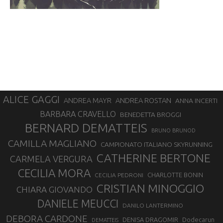
ALICE GAGGI
ANDREA ROSTAN
ANDREA MAYR
ANNA INCERTI
BARBARA CRAVELLO
BENEDETTA BROGGI
BERNARD DEMATTEIS
BRUNO BRUNOD
CAMILLA MAGLIANO
CAMPIONATO ITALIANO SKYRUNNING
CATHERINE BERTONE
CARMELA VERGURA
CECILIA MORA
CHARLOTTE BONIN
CECILIA PEDRONI
CRISTIAN MINOGGIO
CHIARA GIOVANDO
DANIELE MEUCCI
DANILO LANTERMINO
DEBORA CARDONE
DENISA DRAGOMIR
Dodecarun
DEMATTEIS