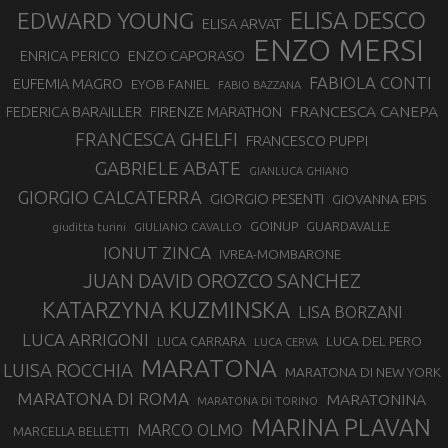
EDWARD YOUNG
ELISA DESCO
ELISA ARVAT
ENZO MERSI
ENZO CAPORASO
ENRICA PERICO
FABIOLA CONTI
EUFEMIA MAGRO
EYOB FANIEL
FABIO BAZZANA
FRANCESCA CANEPA
FEDERICA BARAILLER
FIRENZE MARATHON
FRANCESCA GHELFI
FRANCESCO PUPPI
GABRIELE ABATE
GIANLUCA GHIANO
GIORGIO CALCATERRA
GIORGIO PESENTI
GIOVANNA EPIS
GOINUP
GUARDAVALLE
GIULIANO CAVALLO
giuditta turini
IONUT ZINCA
IVREA-MOMBARONE
JUAN DAVID OROZCO SANCHEZ
KATARZYNA KUZMINSKA
LISA BORZANI
LUCA ARRIGONI
LUCA DEL PERO
LUCA CARRARA
LUCA CERVA
MARATONA
LUISA ROCCHIA
MARATONA DI NEW YORK
MARATONA DI ROMA
MARATONINA
MARATONA DI TORINO
MARINA PLAVAN
MARCO OLMO
MARCELLA BELLETTI