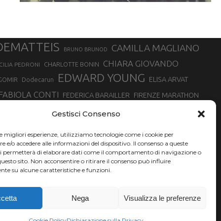
DEMATTEIS
CAMILLA MAGLIANO
BRUNO BRUNOD
CHIARA GIOVANDO
CHARLOTTE BONIN
CILIA PEDRONI
EDWARD YOUNG
ELISA ARVAT
GOMIR
Dodecarun
FABIOLA CONTI
FEDERICA BARAILLER
FIRENZE MARATHON
RA
GIORGIO PESENTI
GIOVANNA EPIS
GIULIANO CAVALLO
giuditta turini
Gestisci Consenso
MINSKA
LUCA ARRIGONI
LISA BORZANI
LUCA CARRARA
le migliori esperienze, utilizziamo tecnologie come i cookie per
MARATONINA
MARCO OLMO
MARCELLA BELLETTI
 DI TORINO
e/o accedere alle informazioni del dispositivo. Il consenso a queste
TONA
ci permetterà di elaborare dati come il comportamento di navigazione o
NADIA BATTOCLETTI
MONVISO VERTICAL RACE
questo sito. Non acconsentire o ritirare il consenso può influire
SILVIA RAMPAZZO
te su alcune caratteristiche e funzioni.
SONIA GLAREY
SERGIO BONALDI
SILVIA SERAFINI
VALENTINA BELOTTI
VAL DI FASSA RUNNING
VALERIA ROFFINO
XAVIER CHEVRIER
YEMAN CRIPPA
cetta
Nega
Visualizza le preferenze
Cookie Policy
Dichiarazione sulla Privacy