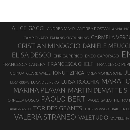
ALICE GAGGI
ANDREA ROSTAN
ANDREA MAYR
ANNA INC
CARMELA VERG
CAMPIONATO ITALIANO SKYRUNNING
CRISTIAN MINOGGIO
DANIELE MEUCCI
E
ELISA DESCO
ENZO CAPORASO
ENRICA PERICO
FRANCESCA GHELFI
FRANCESCA CANEPA
FRANCESCO PUP
J
IONUT ZINCA
GOINUP
GUARDAVALLE
IVREA-MOMBARONE
MARAT
LUISA ROCCHIA
LUCA DEL PERO
LUCA CERVA
MARINA PLAVAN
MARTIN DEMATTEIS
PAOLO BERT
PIETRO 
ORNELLA BOSCO
PAOLO GALLO
TOR DES GEANTS
TAVAGNASCO
TRAI
TOUR MONVISO TRAIL
VALERIA STRANEO
VALETUDO
VALTELLINA