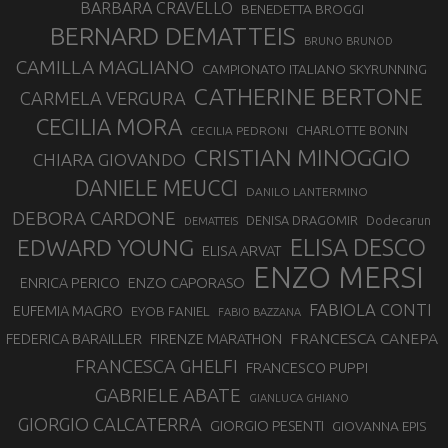
BARBARA CRAVELLO
BENEDETTA BROGGI
BERNARD DEMATTEIS
BRUNO BRUNOD
CAMILLA MAGLIANO
CAMPIONATO ITALIANO SKYRUNNING
CATHERINE BERTONE
CARMELA VERGURA
CECILIA MORA
CHARLOTTE BONIN
CECILIA PEDRONI
CRISTIAN MINOGGIO
CHIARA GIOVANDO
DANIELE MEUCCI
DANILO LANTERMINO
DEBORA CARDONE
DENISA DRAGOMIR
Dodecarun
DEMATTEIS
EDWARD YOUNG
ELISA DESCO
ELISA ARVAT
ENZO MERSI
ENZO CAPORASO
ENRICA PERICO
FABIOLA CONTI
EUFEMIA MAGRO
EYOB FANIEL
FABIO BAZZANA
FRANCESCA CANEPA
FEDERICA BARAILLER
FIRENZE MARATHON
FRANCESCA GHELFI
FRANCESCO PUPPI
GABRIELE ABATE
GIANLUCA GHIANO
GIORGIO CALCATERRA
GIORGIO PESENTI
GIOVANNA EPIS