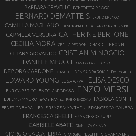
BARBARA CRAVELLO
BENEDETTA BROGGI
BERNARD DEMATTEIS
BRUNO BRUNOD
CAMILLA MAGLIANO
CAMPIONATO ITALIANO SKYRUNNING
CATHERINE BERTONE
CARMELA VERGURA
CECILIA MORA
CHARLOTTE BONIN
CECILIA PEDRONI
CRISTIAN MINOGGIO
CHIARA GIOVANDO
DANIELE MEUCCI
DANILO LANTERMINO
DEBORA CARDONE
DENISA DRAGOMIR
Dodecarun
DEMATTEIS
EDWARD YOUNG
ELISA DESCO
ELISA ARVAT
ENZO MERSI
ENZO CAPORASO
ENRICA PERICO
FABIOLA CONTI
EUFEMIA MAGRO
EYOB FANIEL
FABIO BAZZANA
FRANCESCA CANEPA
FEDERICA BARAILLER
FIRENZE MARATHON
FRANCESCA GHELFI
FRANCESCO PUPPI
GABRIELE ABATE
GIANLUCA GHIANO
GIORGIO CALCATERRA
GIORGIO PESENTI
GIOVANNA EPIS