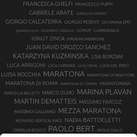
FRANCESCA GHELFI
FRANCESCO PUPPI
GABRIELE ABATE
GIANLUCA GHIANO
GIORGIO CALCATERRA
GIORGIO PESENTI
GIOVANNA EPIS
GOINUP
GUARDAVALLE
GIULIANO CAVALLO
giuditta turini
IONUT ZINCA
IVREA-MOMBARONE
JUAN DAVID OROZCO SANCHEZ
KATARZYNA KUZMINSKA
LISA BORZANI
LUCA ARRIGONI
LUCA DEL PERO
LUCA CARRARA
LUCA CERVA
MARATONA
LUISA ROCCHIA
MARATONA DI NEW YORK
MARATONA DI ROMA
MARATONINA
MARATONA DI TORINO
MARINA PLAVAN
MARCO OLMO
MARCELLA BELLETTI
MARTIN DEMATTEIS
MASSIMO FARCOZ
MEZZA MARATONA
MASSIMO GALLIANO
NADIA BATTOCLETTI
MONVISO VERTICAL RACE
PAOLO BERT
ORNELLA BOSCO
PAOLO GALLO