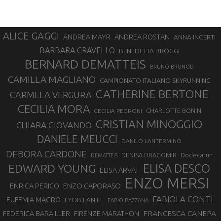
ALICE GAGGI
ANDREA ROSTAN
ANDREA MAYR
ANNA INCERTI
BARBARA CRAVELLO
BENEDETTA BROGGI
BERNARD DEMATTEIS
BRUNO BRUNOD
CAMILLA MAGLIANO
CAMPIONATO ITALIANO SKYRUNNING
CATHERINE BERTONE
CARMELA VERGURA
CECILIA MORA
CHARLOTTE BONIN
CECILIA PEDRONI
CRISTIAN MINOGGIO
CHIARA GIOVANDO
DANIELE MEUCCI
DANILO LANTERMINO
DEBORA CARDONE
DENISA DRAGOMIR
Dodecarun
DEMATTEIS
EDWARD YOUNG
ELISA DESCO
ELISA ARVAT
ENZO MERSI
ENZO CAPORASO
ENRICA PERICO
FABIOLA CONTI
EUFEMIA MAGRO
EYOB FANIEL
FABIO BAZZANA
FRANCESCA CANEPA
FEDERICA BARAILLER
FIRENZE MARATHON