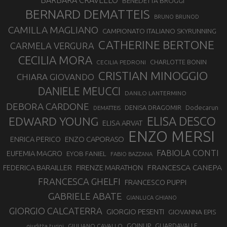
BARBARA CRAVELLO
BENEDETTA BROGGI
BERNARD DEMATTEIS
BRUNO BRUNOD
CAMILLA MAGLIANO
CAMPIONATO ITALIANO SKYRUNNING
CATHERINE BERTONE
CARMELA VERGURA
CECILIA MORA
CHARLOTTE BONIN
CECILIA PEDRONI
CRISTIAN MINOGGIO
CHIARA GIOVANDO
DANIELE MEUCCI
DANILO LANTERMINO
DEBORA CARDONE
DENISA DRAGOMIR
Dodecarun
DEMATTEIS
EDWARD YOUNG
ELISA DESCO
ELISA ARVAT
ENZO MERSI
ENZO CAPORASO
ENRICA PERICO
FABIOLA CONTI
EUFEMIA MAGRO
EYOB FANIEL
FABIO BAZZANA
FRANCESCA CANEPA
FEDERICA BARAILLER
FIRENZE MARATHON
FRANCESCA GHELFI
FRANCESCO PUPPI
GABRIELE ABATE
GIANLUCA GHIANO
GIORGIO CALCATERRA
GIORGIO PESENTI
GIOVANNA EPIS
GOINUP
GUARDAVALLE
GIULIANO CAVALLO
giuditta turini