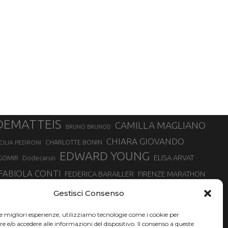
DEMATTEIS
CAMILLA MAGLIANO
BRUNO BRUNOD
CHIARA GIOVANDO
CHARLOTTE BONIN
CILIA PEDRONI
EDWARD YOUNG
ELISA ARVAT
GOMIR
Dodecarun
FABIOLA CONTI
FEDERICA BARAILLER
FIRENZE MARATHON
RA
GIORGIO PESENTI
GIOVANNA EPIS
GIULIANO CAVALLO
giuditta turini
Gestisci Consenso
MINSKA
LUCA ARRIGONI
LISA BORZANI
LUCA CARRARA
le migliori esperienze, utilizziamo tecnologie come i cookie per
MARATONINA
MARCO OLMO
MARCELLA BELLETTI
 DI TORINO
e/o accedere alle informazioni del dispositivo. Il consenso a queste