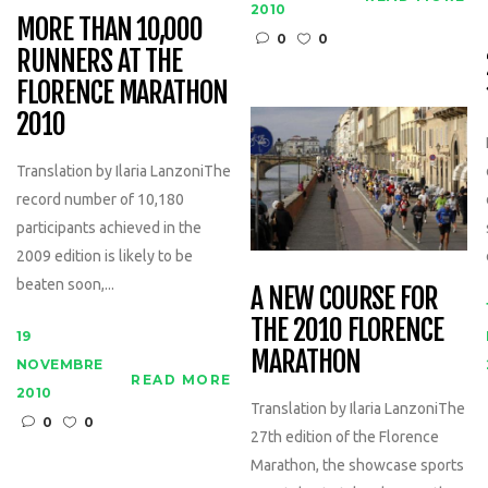
2010
MORE THAN 10,000
0
0
RUNNERS AT THE
FLORENCE MARATHON
2010
Translation by Ilaria LanzoniThe
record number of 10,180
participants achieved in the
2009 edition is likely to be
beaten soon,...
A NEW COURSE FOR
THE 2010 FLORENCE
19
MARATHON
NOVEMBRE
READ MORE
2010
Translation by Ilaria LanzoniThe
0
0
27th edition of the Florence
Marathon, the showcase sports