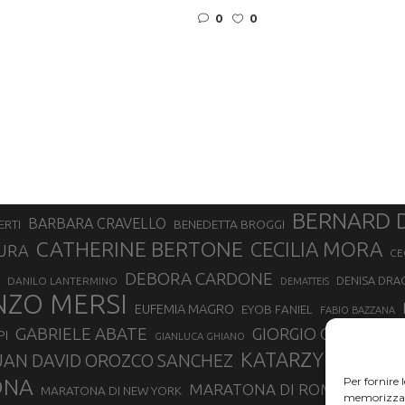
0
0
BERNARD 
BARBARA CRAVELLO
ERTI
BENEDETTA BROGGI
CATHERINE BERTONE
CECILIA MORA
URA
CE
DEBORA CARDONE
DENISA DRA
DANILO LANTERMINO
DEMATTEIS
NZO MERSI
EUFEMIA MAGRO
EYOB FANIEL
FABIO BAZZANA
GABRIELE ABATE
GIORGIO CALCATER
PI
GIANLUCA GHIANO
KATARZYNA KUZ
UAN DAVID OROZCO SANCHEZ
ONA
Per fornire 
MARATONA DI ROMA
MARATONA DI NEW YORK
MARATONA
memorizzare 