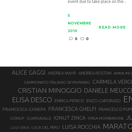
event due to take place on the...
5
NOVEMBRE
READ MORE
2010
0
0
ALICE GAGGI
ANDREA ROSTAN
ANDREA MAYR
ANNA INC
CARMELA VERG
CAMPIONATO ITALIANO SKYRUNNING
CRISTIAN MINOGGIO
DANIELE MEUCCI
E
ELISA DESCO
ENZO CAPORASO
ENRICA PERICO
FRANCESCA GHELFI
FRANCESCA CANEPA
FRANCESCO PUP
J
IONUT ZINCA
GOINUP
GUARDAVALLE
IVREA-MOMBARONE
MARAT
LUISA ROCCHIA
LUCA DEL PERO
LUCA CERVA