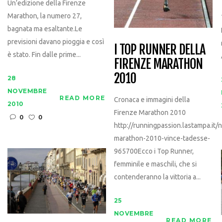
Un’edizione della Firenze
Marathon, la numero 27,
bagnata ma esaltante.Le
previsioni davano pioggia e così
I TOP RUNNER DELLA
è stato. Fin dalle prime...
FIRENZE MARATHON
2010
28
NOVEMBRE
READ MORE
Cronaca e immagini della
2010
Firenze Marathon 2010
0
0
http://runningpassion.lastampa.it/
marathon-2010-vince-tadesse-
965700Ecco i Top Runner,
femminile e maschili, che si
contenderanno la vittoria a...
25
NOVEMBRE
READ MORE