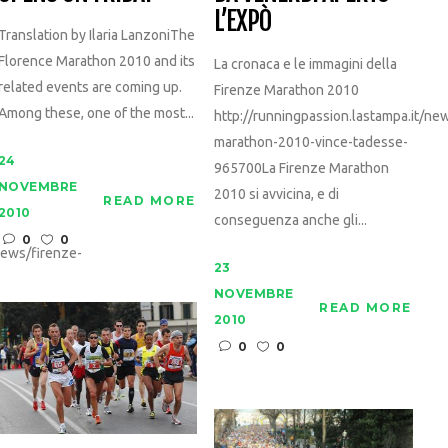
L’EXPÒ
Translation by Ilaria LanzoniThe
Florence Marathon 2010 and its
La cronaca e le immagini della
related events are coming up.
Firenze Marathon 2010
Among these, one of the most...
http://runningpassion.lastampa.it/ne
marathon-2010-vince-tadesse-
24
965700La Firenze Marathon
NOVEMBRE
2010 si avvicina, e di
READ MORE
2010
conseguenza anche gli...
0
0
news/firenze-
23
NOVEMBRE
READ MORE
2010
0
0