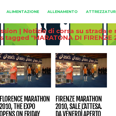
ALIMENTAZIONE
ALLENAMENTO
ATTREZZATUR
sion | Notizie di corsa su strada 
s tagged "MARATONA DI FIRENZE 
FLORENCE MARATHON
FIRENZE MARATHON
2010, THE EXPO
2010, SALE L’ATTESA.
OPENS ON FRIDAY
DA VENERDÌ APERTO