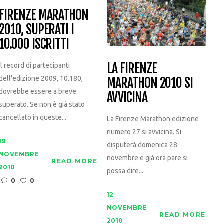
FIRENZE MARATHON
2010, SUPERATI I
10.000 ISCRITTI
LA FIRENZE
Il record di partecipanti
dell’edizione 2009, 10.180,
MARATHON 2010 SI
dovrebbe essere a breve
AVVICINA
superato. Se non è già stato
cancellato in queste...
La Firenze Marathon edizione
numero 27 si avvicina. Si
19
disputerà domenica 28
NOVEMBRE
novembre e già ora pare si
READ MORE
2010
possa dire...
0
0
12
NOVEMBRE
READ MORE
2010