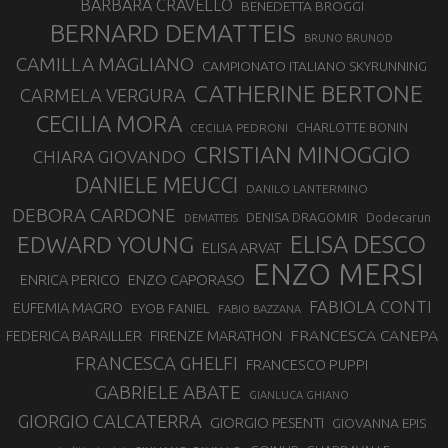
BARBARA CRAVELLO
BENEDETTA BROGGI
BERNARD DEMATTEIS
BRUNO BRUNOD
CAMILLA MAGLIANO
CAMPIONATO ITALIANO SKYRUNNING
CATHERINE BERTONE
CARMELA VERGURA
CECILIA MORA
CHARLOTTE BONIN
CECILIA PEDRONI
CRISTIAN MINOGGIO
CHIARA GIOVANDO
DANIELE MEUCCI
DANILO LANTERMINO
DEBORA CARDONE
DENISA DRAGOMIR
Dodecarun
DEMATTEIS
EDWARD YOUNG
ELISA DESCO
ELISA ARVAT
ENZO MERSI
ENZO CAPORASO
ENRICA PERICO
FABIOLA CONTI
EUFEMIA MAGRO
EYOB FANIEL
FABIO BAZZANA
FRANCESCA CANEPA
FEDERICA BARAILLER
FIRENZE MARATHON
FRANCESCA GHELFI
FRANCESCO PUPPI
GABRIELE ABATE
GIANLUCA GHIANO
GIORGIO CALCATERRA
GIORGIO PESENTI
GIOVANNA EPIS