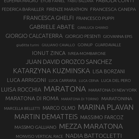
FABIOLA CONTI
EUFEMIA MAGRO
EYOB FANIEL
FABIO BAZZANA
FRANCESCA CANEPA
FEDERICA BARAILLER
FIRENZE MARATHON
FRANCESCA GHELFI
FRANCESCO PUPPI
GABRIELE ABATE
GIANLUCA GHIANO
GIORGIO CALCATERRA
GIORGIO PESENTI
GIOVANNA EPIS
GOINUP
GUARDAVALLE
GIULIANO CAVALLO
giuditta turini
IONUT ZINCA
IVREA-MOMBARONE
JUAN DAVID OROZCO SANCHEZ
KATARZYNA KUZMINSKA
LISA BORZANI
LUCA ARRIGONI
LUCA DEL PERO
LUCA CARRARA
LUCA CERVA
MARATONA
LUISA ROCCHIA
MARATONA DI NEW YORK
MARATONA DI ROMA
MARATONINA
MARATONA DI TORINO
MARINA PLAVAN
MARCO OLMO
MARCELLA BELLETTI
MARTIN DEMATTEIS
MASSIMO FARCOZ
MEZZA MARATONA
MASSIMO GALLIANO
NADIA BATTOCLETTI
MONVISO VERTICAL RACE