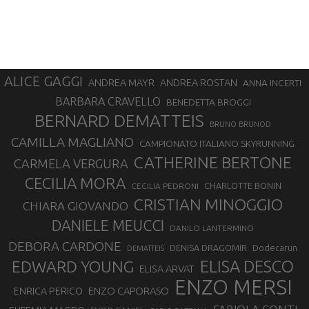
ALICE GAGGI
ANDREA ROSTAN
ANDREA MAYR
ANNA INCERTI
BARBARA CRAVELLO
BENEDETTA BROGGI
BERNARD DEMATTEIS
BRUNO BRUNOD
CAMILLA MAGLIANO
CAMPIONATO ITALIANO SKYRUNNING
CATHERINE BERTONE
CARMELA VERGURA
CECILIA MORA
CHARLOTTE BONIN
CECILIA PEDRONI
CRISTIAN MINOGGIO
CHIARA GIOVANDO
DANIELE MEUCCI
DANILO LANTERMINO
DEBORA CARDONE
DENISA DRAGOMIR
Dodecarun
DEMATTEIS
EDWARD YOUNG
ELISA DESCO
ELISA ARVAT
ENZO MERSI
ENZO CAPORASO
ENRICA PERICO