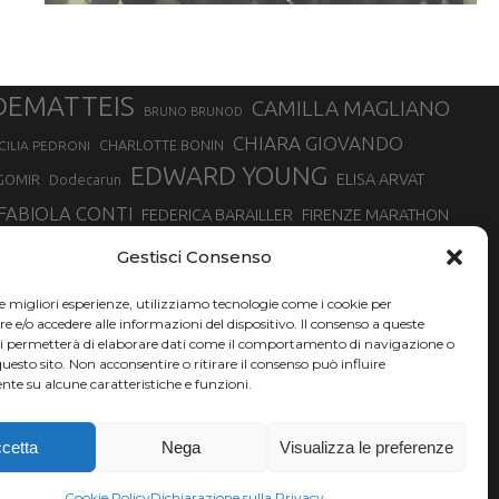
DEMATTEIS
CAMILLA MAGLIANO
BRUNO BRUNOD
CHIARA GIOVANDO
CHARLOTTE BONIN
CILIA PEDRONI
EDWARD YOUNG
ELISA ARVAT
GOMIR
Dodecarun
FABIOLA CONTI
FEDERICA BARAILLER
FIRENZE MARATHON
RA
GIORGIO PESENTI
GIOVANNA EPIS
GIULIANO CAVALLO
giuditta turini
Gestisci Consenso
MINSKA
LUCA ARRIGONI
LISA BORZANI
LUCA CARRARA
le migliori esperienze, utilizziamo tecnologie come i cookie per
MARATONINA
MARCO OLMO
MARCELLA BELLETTI
 DI TORINO
e/o accedere alle informazioni del dispositivo. Il consenso a queste
TONA
ci permetterà di elaborare dati come il comportamento di navigazione o
NADIA BATTOCLETTI
MONVISO VERTICAL RACE
questo sito. Non acconsentire o ritirare il consenso può influire
SILVIA RAMPAZZO
te su alcune caratteristiche e funzioni.
SONIA GLAREY
SERGIO BONALDI
SILVIA SERAFINI
VALENTINA BELOTTI
VAL DI FASSA RUNNING
VALERIA ROFFINO
XAVIER CHEVRIER
YEMAN CRIPPA
cetta
Nega
Visualizza le preferenze
Cookie Policy
Dichiarazione sulla Privacy