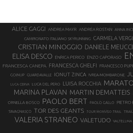
ALICE GAGGI
ANDREA ROSTAN
ANDREA MAYR
ANNA INC
CARMELA VERG
CAMPIONATO ITALIANO SKYRUNNING
CRISTIAN MINOGGIO
DANIELE MEUCCI
E
ELISA DESCO
ENZO CAPORASO
ENRICA PERICO
FRANCESCA GHELFI
FRANCESCA CANEPA
FRANCESCO PUP
J
IONUT ZINCA
GOINUP
GUARDAVALLE
IVREA-MOMBARONE
MARAT
LUISA ROCCHIA
LUCA DEL PERO
LUCA CERVA
MARINA PLAVAN
MARTIN DEMATTEIS
PAOLO BERT
PIETRO 
ORNELLA BOSCO
PAOLO GALLO
TOR DES GEANTS
TAVAGNASCO
TRAI
TOUR MONVISO TRAIL
VALERIA STRANEO
VALETUDO
VALTELLINA