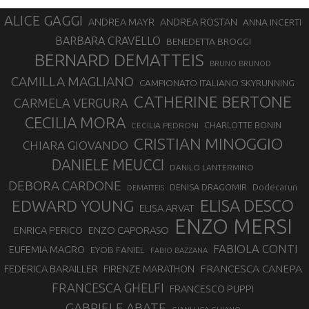
ALICE GAGGI
ANDREA ROSTAN
ANDREA MAYR
ANNA INCERTI
BARBARA CRAVELLO
BENEDETTA BROGGI
BERNARD DEMATTEIS
BRUNO BRUNOD
CAMILLA MAGLIANO
CAMPIONATO ITALIANO SKYRUNNING
CATHERINE BERTONE
CARMELA VERGURA
CECILIA MORA
CHARLOTTE BONIN
CECILIA PEDRONI
CRISTIAN MINOGGIO
CHIARA GIOVANDO
DANIELE MEUCCI
DANILO LANTERMINO
DEBORA CARDONE
DENISA DRAGOMIR
Dodecarun
DEMATTEIS
EDWARD YOUNG
ELISA DESCO
ELISA ARVAT
ENZO MERSI
ENZO CAPORASO
ENRICA PERICO
FABIOLA CONTI
EUFEMIA MAGRO
EYOB FANIEL
FABIO BAZZANA
FRANCESCA CANEPA
FEDERICA BARAILLER
FIRENZE MARATHON
FRANCESCA GHELFI
FRANCESCO PUPPI
GABRIELE ABATE