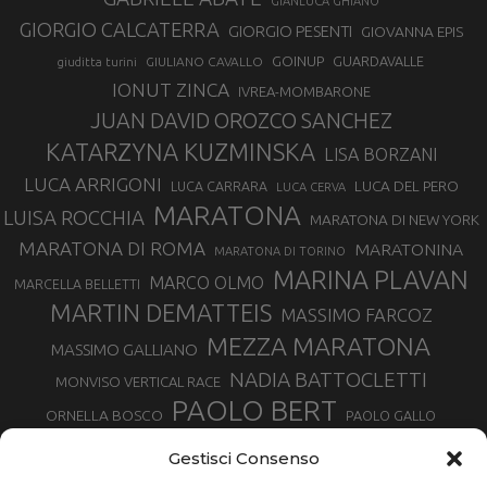
GIANLUCA GHIANO
GIORGIO CALCATERRA
GIORGIO PESENTI
GIOVANNA EPIS
GOINUP
GUARDAVALLE
GIULIANO CAVALLO
giuditta turini
IONUT ZINCA
IVREA-MOMBARONE
JUAN DAVID OROZCO SANCHEZ
KATARZYNA KUZMINSKA
LISA BORZANI
LUCA ARRIGONI
LUCA DEL PERO
LUCA CARRARA
LUCA CERVA
MARATONA
LUISA ROCCHIA
MARATONA DI NEW YORK
MARATONA DI ROMA
MARATONINA
MARATONA DI TORINO
MARINA PLAVAN
MARCO OLMO
MARCELLA BELLETTI
MARTIN DEMATTEIS
MASSIMO FARCOZ
MEZZA MARATONA
MASSIMO GALLIANO
NADIA BATTOCLETTI
MONVISO VERTICAL RACE
PAOLO BERT
ORNELLA BOSCO
PAOLO GALLO
ROLANDO PIANA
PIETRO RIVA
PODISMO VENETO
Gestisci Consenso
RUGGERO PERTILE
SILVIA RAMPAZZO
SERGIO BONALDI