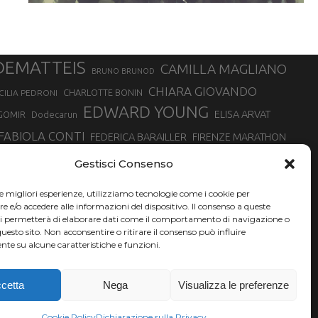
DEMATTEIS
CAMILLA MAGLIANO
BRUNO BRUNOD
CHIARA GIOVANDO
CHARLOTTE BONIN
CILIA PEDRONI
EDWARD YOUNG
ELISA ARVAT
GOMIR
Dodecarun
FABIOLA CONTI
FEDERICA BARAILLER
FIRENZE MARATHON
RA
GIORGIO PESENTI
GIOVANNA EPIS
GIULIANO CAVALLO
giuditta turini
Gestisci Consenso
MINSKA
LUCA ARRIGONI
LISA BORZANI
LUCA CARRARA
le migliori esperienze, utilizziamo tecnologie come i cookie per
MARATONINA
MARCO OLMO
MARCELLA BELLETTI
 DI TORINO
e/o accedere alle informazioni del dispositivo. Il consenso a queste
TONA
ci permetterà di elaborare dati come il comportamento di navigazione o
NADIA BATTOCLETTI
MONVISO VERTICAL RACE
questo sito. Non acconsentire o ritirare il consenso può influire
SILVIA RAMPAZZO
te su alcune caratteristiche e funzioni.
SONIA GLAREY
SERGIO BONALDI
SILVIA SERAFINI
VALENTINA BELOTTI
VAL DI FASSA RUNNING
VALERIA ROFFINO
XAVIER CHEVRIER
YEMAN CRIPPA
cetta
Nega
Visualizza le preferenze
Cookie Policy
Dichiarazione sulla Privacy