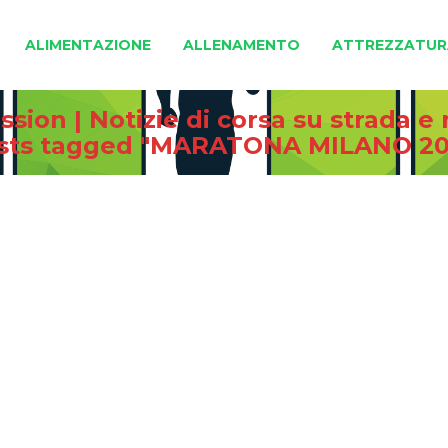
ALIMENTAZIONE
ALLENAMENTO
ATTREZZATUR
sion | Notizie di corsa su strada 
sts tagged "MARATONA MILANO 20