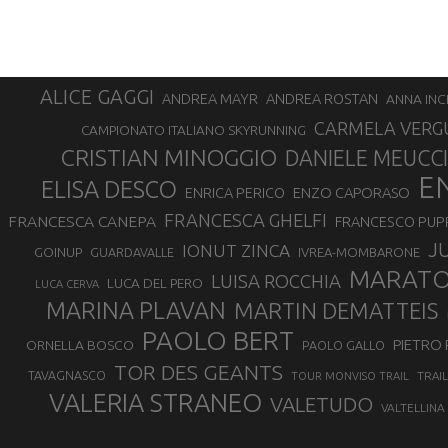
ALICE GAGGI
ANDREA ROSTAN
ANDREA MAYR
ANNA INC
CARMELA VERG
CAMPIONATO ITALIANO SKYRUNNING
CRISTIAN MINOGGIO
DANIELE MEUCCI
E
ELISA DESCO
ENZO CAPORASO
ENRICA PERICO
FRANCESCA GHELFI
FRANCESCA CANEPA
FRANCESCO PUP
J
IONUT ZINCA
GOINUP
GUARDAVALLE
IVREA-MOMBARONE
MARAT
LUISA ROCCHIA
LUCA DEL PERO
LUCA CERVA
MARINA PLAVAN
MARTIN DEMATTEIS
PAOLO BERT
PIETRO 
ORNELLA BOSCO
PAOLO GALLO
TOR DES GEANTS
TAVAGNASCO
TRAI
TOUR MONVISO TRAIL
VALERIA STRANEO
VALETUDO
VALTELLINA