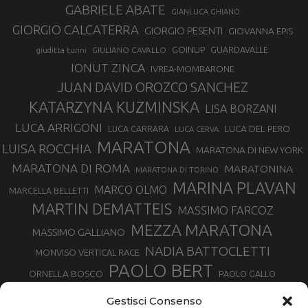
GABRIELE ABATE
GIANLUCA GHIANO
GIORGIO CALCATERRA
GIORGIO PESENTI
GIOVANNA EPIS
GOINUP
GUARDAVALLE
GIULIANO CAVALLO
giuditta turini
IONUT ZINCA
IVREA-MOMBARONE
JUAN DAVID OROZCO SANCHEZ
KATARZYNA KUZMINSKA
LISA BORZANI
LUCA ARRIGONI
LUCA DEL PERO
LUCA CARRARA
LUCA CERVA
MARATONA
LUISA ROCCHIA
MARATONA DI NEW YORK
MARATONA DI ROMA
MARATONINA
MARATONA DI TORINO
MARINA PLAVAN
MARCO OLMO
MARCELLA BELLETTI
MARTIN DEMATTEIS
MASSIMO FARCOZ
MEZZA MARATONA
MASSIMO GALLIANO
NADIA BATTOCLETTI
MONVISO VERTICAL RACE
PAOLO BERT
ORNELLA BOSCO
PAOLO GALLO
ROLANDO PIANA
PIETRO RIVA
PODISMO VENETO
Gestisci Consenso