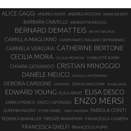
ALICE GAGGI
ANDREA ROSTAN
ANDREA MAYR
ANNA INCERTI
BARBARA CRAVELLO
BENEDETTA BROGGI
BERNARD DEMATTEIS
BRUNO BRUNOD
CAMILLA MAGLIANO
CAMPIONATO ITALIANO SKYRUNNING
CATHERINE BERTONE
CARMELA VERGURA
CECILIA MORA
CHARLOTTE BONIN
CECILIA PEDRONI
CRISTIAN MINOGGIO
CHIARA GIOVANDO
DANIELE MEUCCI
DANILO LANTERMINO
DEBORA CARDONE
DENISA DRAGOMIR
Dodecarun
DEMATTEIS
EDWARD YOUNG
ELISA DESCO
ELISA ARVAT
ENZO MERSI
ENZO CAPORASO
ENRICA PERICO
FABIOLA CONTI
EUFEMIA MAGRO
EYOB FANIEL
FABIO BAZZANA
FRANCESCA CANEPA
FEDERICA BARAILLER
FIRENZE MARATHON
FRANCESCA GHELFI
FRANCESCO PUPPI