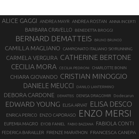
ALICE GAGGI
ANDREA ROSTAN
ANDREA MAYR
ANNA INCERTI
BARBARA CRAVELLO
BENEDETTA BROGGI
BERNARD DEMATTEIS
BRUNO BRUNOD
CAMILLA MAGLIANO
CAMPIONATO ITALIANO SKYRUNNING
CATHERINE BERTONE
CARMELA VERGURA
CECILIA MORA
CHARLOTTE BONIN
CECILIA PEDRONI
CRISTIAN MINOGGIO
CHIARA GIOVANDO
DANIELE MEUCCI
DANILO LANTERMINO
DEBORA CARDONE
DENISA DRAGOMIR
Dodecarun
DEMATTEIS
EDWARD YOUNG
ELISA DESCO
ELISA ARVAT
ENZO MERSI
ENZO CAPORASO
ENRICA PERICO
FABIOLA CONTI
EUFEMIA MAGRO
EYOB FANIEL
FABIO BAZZANA
FRANCESCA CANEPA
FEDERICA BARAILLER
FIRENZE MARATHON