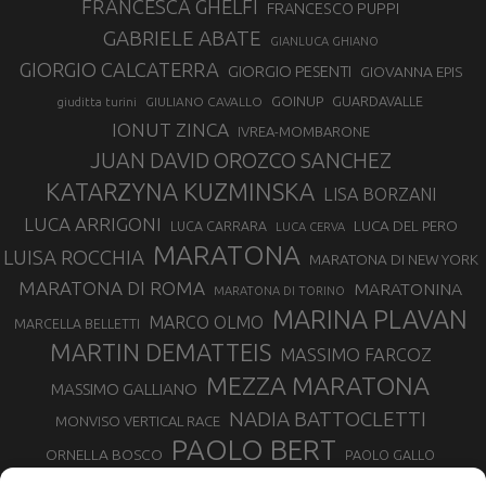
FRANCESCA GHELFI
FRANCESCO PUPPI
GABRIELE ABATE
GIANLUCA GHIANO
GIORGIO CALCATERRA
GIORGIO PESENTI
GIOVANNA EPIS
GOINUP
GUARDAVALLE
GIULIANO CAVALLO
giuditta turini
IONUT ZINCA
IVREA-MOMBARONE
JUAN DAVID OROZCO SANCHEZ
KATARZYNA KUZMINSKA
LISA BORZANI
LUCA ARRIGONI
LUCA DEL PERO
LUCA CARRARA
LUCA CERVA
MARATONA
LUISA ROCCHIA
MARATONA DI NEW YORK
MARATONA DI ROMA
MARATONINA
MARATONA DI TORINO
MARINA PLAVAN
MARCO OLMO
MARCELLA BELLETTI
MARTIN DEMATTEIS
MASSIMO FARCOZ
MEZZA MARATONA
MASSIMO GALLIANO
NADIA BATTOCLETTI
MONVISO VERTICAL RACE
PAOLO BERT
ORNELLA BOSCO
PAOLO GALLO
ROLANDO PIANA
PIETRO RIVA
PODISMO VENETO