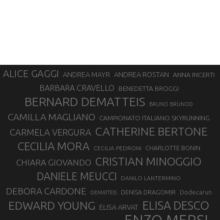
ALICE GAGGI
ANDREA ROSTAN
ANDREA MAYR
ANNA INCERTI
BARBARA CRAVELLO
BENEDETTA BROGGI
BERNARD DEMATTEIS
BRUNO BRUNOD
CAMILLA MAGLIANO
CAMPIONATO ITALIANO SKYRUNNING
CATHERINE BERTONE
CARMELA VERGURA
CECILIA MORA
CHARLOTTE BONIN
CECILIA PEDRONI
CRISTIAN MINOGGIO
CHIARA GIOVANDO
DANIELE MEUCCI
DANILO LANTERMINO
DEBORA CARDONE
DENISA DRAGOMIR
Dodecarun
DEMATTEIS
EDWARD YOUNG
ELISA DESCO
ELISA ARVAT