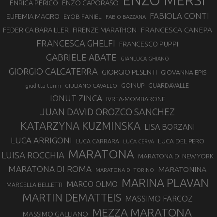
ENZO MERSI
ENZO CAPORASO
ENRICA PERICO
FABIOLA CONTI
EUFEMIA MAGRO
EYOB FANIEL
FABIO BAZZANA
FRANCESCA CANEPA
FEDERICA BARAILLER
FIRENZE MARATHON
FRANCESCA GHELFI
FRANCESCO PUPPI
GABRIELE ABATE
GIANLUCA GHIANO
GIORGIO CALCATERRA
GIORGIO PESENTI
GIOVANNA EPIS
GOINUP
GUARDAVALLE
GIULIANO CAVALLO
giuditta turini
IONUT ZINCA
IVREA-MOMBARONE
JUAN DAVID OROZCO SANCHEZ
KATARZYNA KUZMINSKA
LISA BORZANI
LUCA ARRIGONI
LUCA DEL PERO
LUCA CARRARA
LUCA CERVA
MARATONA
LUISA ROCCHIA
MARATONA DI NEW YORK
MARATONA DI ROMA
MARATONINA
MARATONA DI TORINO
MARINA PLAVAN
MARCO OLMO
MARCELLA BELLETTI
MARTIN DEMATTEIS
MASSIMO FARCOZ
MEZZA MARATONA
MASSIMO GALLIANO