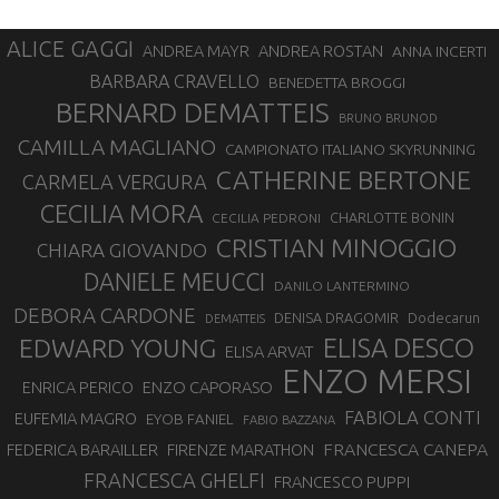
ALICE GAGGI
ANDREA ROSTAN
ANDREA MAYR
ANNA INCERTI
BARBARA CRAVELLO
BENEDETTA BROGGI
BERNARD DEMATTEIS
BRUNO BRUNOD
CAMILLA MAGLIANO
CAMPIONATO ITALIANO SKYRUNNING
CATHERINE BERTONE
CARMELA VERGURA
CECILIA MORA
CHARLOTTE BONIN
CECILIA PEDRONI
CRISTIAN MINOGGIO
CHIARA GIOVANDO
DANIELE MEUCCI
DANILO LANTERMINO
DEBORA CARDONE
DENISA DRAGOMIR
Dodecarun
DEMATTEIS
EDWARD YOUNG
ELISA DESCO
ELISA ARVAT
ENZO MERSI
ENZO CAPORASO
ENRICA PERICO
FABIOLA CONTI
EUFEMIA MAGRO
EYOB FANIEL
FABIO BAZZANA
FRANCESCA CANEPA
FEDERICA BARAILLER
FIRENZE MARATHON
FRANCESCA GHELFI
FRANCESCO PUPPI