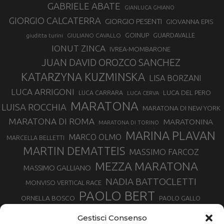
GABRIELE ABATE
GIANLUCA GHIANO
GIORGIO CALCATERRA
GIORGIO PESENTI
GIOVANNA EPIS
GOINUP
GUARDAVALLE
GIULIANO CAVALLO
giuditta turini
IONUT ZINCA
IVREA-MOMBARONE
JUAN DAVID OROZCO SANCHEZ
KATARZYNA KUZMINSKA
LISA BORZANI
LUCA ARRIGONI
LUCA DEL PERO
LUCA CARRARA
LUCA CERVA
MARATONA
LUISA ROCCHIA
MARATONA DI NEW YORK
MARATONA DI ROMA
MARATONINA
MARATONA DI TORINO
MARINA PLAVAN
MARCO OLMO
MARCELLA BELLETTI
MARTIN DEMATTEIS
MASSIMO FARCOZ
MEZZA MARATONA
MASSIMO GALLIANO
NADIA BATTOCLETTI
MONVISO VERTICAL RACE
PAOLO BERT
ORNELLA BOSCO
PAOLO GALLO
ROLANDO PIANA
PIETRO RIVA
PODISMO VENETO
Gestisci Consenso