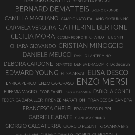
BARBARA CRAVELLO
BENEDETTA BROGGI
BERNARD DEMATTEIS
BRUNO BRUNOD
CAMILLA MAGLIANO
CAMPIONATO ITALIANO SKYRUNNING
CATHERINE BERTONE
CARMELA VERGURA
CECILIA MORA
CHARLOTTE BONIN
CECILIA PEDRONI
CRISTIAN MINOGGIO
CHIARA GIOVANDO
DANIELE MEUCCI
DANILO LANTERMINO
DEBORA CARDONE
DENISA DRAGOMIR
Dodecarun
DEMATTEIS
EDWARD YOUNG
ELISA DESCO
ELISA ARVAT
ENZO MERSI
ENZO CAPORASO
ENRICA PERICO
FABIOLA CONTI
EUFEMIA MAGRO
EYOB FANIEL
FABIO BAZZANA
FRANCESCA CANEPA
FEDERICA BARAILLER
FIRENZE MARATHON
FRANCESCA GHELFI
FRANCESCO PUPPI
GABRIELE ABATE
GIANLUCA GHIANO
GIORGIO CALCATERRA
GIORGIO PESENTI
GIOVANNA EPIS
GOINUP
GUARDAVALLE
GIULIANO CAVALLO
giuditta turini