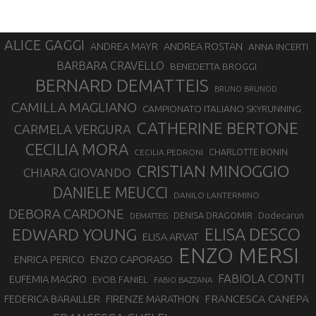
ALICE GAGGI
ANDREA ROSTAN
ANDREA MAYR
ANNA INCERTI
BARBARA CRAVELLO
BENEDETTA BROGGI
BERNARD DEMATTEIS
BRUNO BRUNOD
CAMILLA MAGLIANO
CAMPIONATO ITALIANO SKYRUNNING
CATHERINE BERTONE
CARMELA VERGURA
CECILIA MORA
CHARLOTTE BONIN
CECILIA PEDRONI
CRISTIAN MINOGGIO
CHIARA GIOVANDO
DANIELE MEUCCI
DANILO LANTERMINO
DEBORA CARDONE
DENISA DRAGOMIR
Dodecarun
DEMATTEIS
EDWARD YOUNG
ELISA DESCO
ELISA ARVAT
ENZO MERSI
ENZO CAPORASO
ENRICA PERICO
FABIOLA CONTI
EUFEMIA MAGRO
EYOB FANIEL
FABIO BAZZANA
FRANCESCA CANEPA
FEDERICA BARAILLER
FIRENZE MARATHON