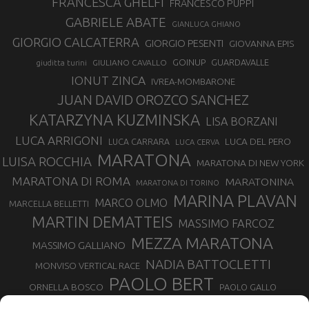
FRANCESCA GHELFI
FRANCESCO PUPPI
GABRIELE ABATE
GIANLUCA GHIANO
GIORGIO CALCATERRA
GIORGIO PESENTI
GIOVANNA EPIS
GOINUP
GUARDAVALLE
GIULIANO CAVALLO
giuditta turini
IONUT ZINCA
IVREA-MOMBARONE
JUAN DAVID OROZCO SANCHEZ
KATARZYNA KUZMINSKA
LISA BORZANI
LUCA ARRIGONI
LUCA DEL PERO
LUCA CARRARA
LUCA CERVA
MARATONA
LUISA ROCCHIA
MARATONA DI NEW YORK
MARATONA DI ROMA
MARATONINA
MARATONA DI TORINO
MARINA PLAVAN
MARCO OLMO
MARCELLA BELLETTI
MARTIN DEMATTEIS
MASSIMO FARCOZ
MEZZA MARATONA
MASSIMO GALLIANO
NADIA BATTOCLETTI
MONVISO VERTICAL RACE
PAOLO BERT
ORNELLA BOSCO
PAOLO GALLO
ROLANDO PIANA
PIETRO RIVA
PODISMO VENETO