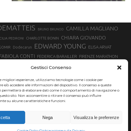
DEMATTEIS
CAMILLA MAGLIANO
BRUNO BRUNOD
CHIARA GIOVANDO
CHARLOTTE BONIN
CILIA PEDRONI
EDWARD YOUNG
ELISA ARVAT
GOMIR
Dodecarun
FABIOLA CONTI
FEDERICA BARAILLER
FIRENZE MARATHON
RA
GIORGIO PESENTI
GIOVANNA EPIS
GIULIANO CAVALLO
giuditta turini
Gestisci Consenso
MINSKA
LUCA ARRIGONI
LISA BORZANI
LUCA CARRARA
le migliori esperienze, utilizziamo tecnologie come i cookie per
MARATONINA
MARCO OLMO
MARCELLA BELLETTI
 DI TORINO
e/o accedere alle informazioni del dispositivo. Il consenso a queste
TONA
ci permetterà di elaborare dati come il comportamento di navigazione o
NADIA BATTOCLETTI
MONVISO VERTICAL RACE
questo sito. Non acconsentire o ritirare il consenso può influire
SILVIA RAMPAZZO
te su alcune caratteristiche e funzioni.
SONIA GLAREY
SERGIO BONALDI
SILVIA SERAFINI
VALENTINA BELOTTI
VAL DI FASSA RUNNING
VALERIA ROFFINO
XAVIER CHEVRIER
YEMAN CRIPPA
cetta
Nega
Visualizza le preferenze
Cookie Policy
Dichiarazione sulla Privacy