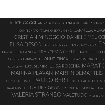
ALICE GAGGI
ANDREA ROSTAN
ANDREA MAYR
ANNA INC
CARMELA VERG
CAMPIONATO ITALIANO SKYRUNNING
CRISTIAN MINOGGIO
DANIELE MEUCCI
E
ELISA DESCO
ENZO CAPORASO
ENRICA PERICO
FRANCESCA GHELFI
FRANCESCA CANEPA
FRANCESCO PUP
J
IONUT ZINCA
GOINUP
GUARDAVALLE
IVREA-MOMBARONE
MARAT
LUISA ROCCHIA
LUCA DEL PERO
LUCA CERVA
MARINA PLAVAN
MARTIN DEMATTEIS
PAOLO BERT
PIETRO 
ORNELLA BOSCO
PAOLO GALLO
TOR DES GEANTS
TAVAGNASCO
TRAI
TOUR MONVISO TRAIL
VALERIA STRANEO
VALETUDO
VALTELLINA