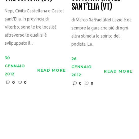
SANT’ELIA (VT)
Nepi, Civita Castellana e Castel
sant'Elia, in provincia di
di Marco RaffaelliNel Lazio è da
Viterbo, sono le tre località
sempre la gara che più di ogni
attraverso le quali si è
altra stimola lo spirito del
svlipuppato il...
podista. La...
30
26
GENNAIO
GENNAIO
READ MORE
READ MORE
2012
2012
0
0
0
0