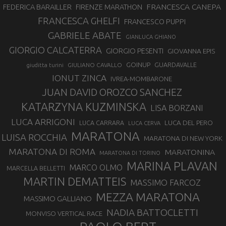
FRANCESCA CANEPA
FEDERICA BARAILLER
FIRENZE MARATHON
FRANCESCA GHELFI
FRANCESCO PUPPI
GABRIELE ABATE
GIANLUCA GHIANO
GIORGIO CALCATERRA
GIORGIO PESENTI
GIOVANNA EPIS
GOINUP
GUARDAVALLE
GIULIANO CAVALLO
giuditta turini
IONUT ZINCA
IVREA-MOMBARONE
JUAN DAVID OROZCO SANCHEZ
KATARZYNA KUZMINSKA
LISA BORZANI
LUCA ARRIGONI
LUCA DEL PERO
LUCA CARRARA
LUCA CERVA
MARATONA
LUISA ROCCHIA
MARATONA DI NEW YORK
MARATONA DI ROMA
MARATONINA
MARATONA DI TORINO
MARINA PLAVAN
MARCO OLMO
MARCELLA BELLETTI
MARTIN DEMATTEIS
MASSIMO FARCOZ
MEZZA MARATONA
MASSIMO GALLIANO
NADIA BATTOCLETTI
MONVISO VERTICAL RACE