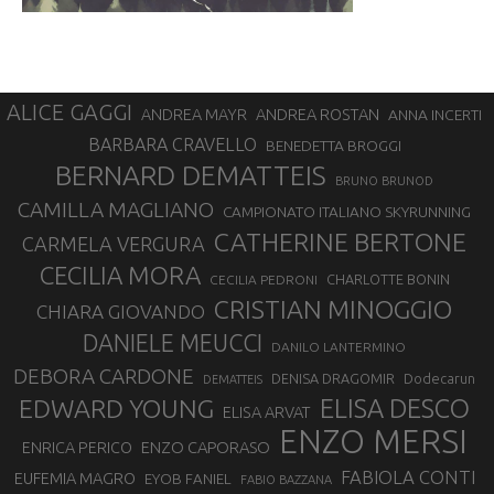
ALICE GAGGI
ANDREA ROSTAN
ANDREA MAYR
ANNA INCERTI
BARBARA CRAVELLO
BENEDETTA BROGGI
BERNARD DEMATTEIS
BRUNO BRUNOD
CAMILLA MAGLIANO
CAMPIONATO ITALIANO SKYRUNNING
CATHERINE BERTONE
CARMELA VERGURA
CECILIA MORA
CHARLOTTE BONIN
CECILIA PEDRONI
CRISTIAN MINOGGIO
CHIARA GIOVANDO
DANIELE MEUCCI
DANILO LANTERMINO
DEBORA CARDONE
DENISA DRAGOMIR
Dodecarun
DEMATTEIS
EDWARD YOUNG
ELISA DESCO
ELISA ARVAT
ENZO MERSI
ENZO CAPORASO
ENRICA PERICO
FABIOLA CONTI
EUFEMIA MAGRO
EYOB FANIEL
FABIO BAZZANA