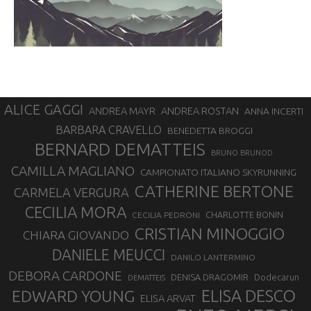
ALICE GAGGI
ANDREA ROSTAN
ANDREA MAYR
ANNA INCERTI
BARBARA CRAVELLO
BENEDETTA BROGGI
BERNARD DEMATTEIS
BRUNO BRUNOD
CAMILLA MAGLIANO
CAMPIONATO ITALIANO SKYRUNNING
CATHERINE BERTONE
CARMELA VERGURA
CECILIA MORA
CHARLOTTE BONIN
CECILIA PEDRONI
CRISTIAN MINOGGIO
CHIARA GIOVANDO
DANIELE MEUCCI
DANILO LANTERMINO
DEBORA CARDONE
DENISA DRAGOMIR
Dodecarun
DEMATTEIS
EDWARD YOUNG
ELISA DESCO
ELISA ARVAT