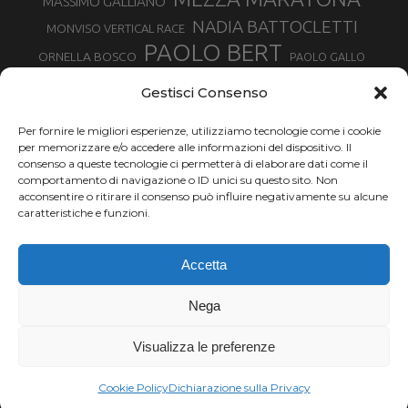
MASSIMO GALLIANO
NADIA BATTOCLETTI
MONVISO VERTICAL RACE
PAOLO BERT
ORNELLA BOSCO
PAOLO GALLO
ROLANDO PIANA
PIETRO RIVA
PODISMO VENETO
Gestisci Consenso
RUGGERO PERTILE
SILVIA RAMPAZZO
SERGIO BONALDI
TOR DES GEANTS
Per fornire le migliori esperienze, utilizziamo tecnologie come i cookie
SONIA GLAREY
TAVAGNASCO
SILVIA SERAFINI
per memorizzare e/o accedere alle informazioni del dispositivo. Il
TRAIL MONTE CASTO
TOUR MONVISO TRAIL
TROFEO KIMA
consenso a queste tecnologie ci permetterà di elaborare dati come il
TURIN MARATHON
comportamento di navigazione o ID unici su questo sito. Non
VAL DI FASSA RUNNING
URBAN ZEMMER
acconsentire o ritirare il consenso può influire negativamente su alcune
VALENTINA BELOTTI
caratteristiche e funzioni.
VALERIA ROFFINO
VALERIA STRANEO
VALETUDO
Accetta
VENICE MARATHON
VALTELLINA WINE TRAIL
VENICEMARATHON
XAVIER CHEVRIER
WILLIAM BOFFELLI
Nega
YEMAN CRIPPA
Visualizza le preferenze
Chi siamo |
Termini d'uso |
Privacy |
Cookie
Copyright ©2024 Outdoor Passion di Costa Giancarlo, P.I. 11214180017 C.F.
Cookie Policy
Dichiarazione sulla Privacy
CSTGCR63A06L219H.