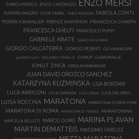
ENZO MERSI
ENZO CAPORASO
ENRICA PERICO
FABIOLA CONTI
EUFEMIA MAGRO
EYOB FANIEL
FABIO BAZZANA
FRANCESCA CANEPA
FEDERICA BARAILLER
FIRENZE MARATHON
FRANCESCA GHELFI
FRANCESCO PUPPI
GABRIELE ABATE
GIANLUCA GHIANO
GIORGIO CALCATERRA
GIORGIO PESENTI
GIOVANNA EPIS
GOINUP
GUARDAVALLE
GIULIANO CAVALLO
giuditta turini
IONUT ZINCA
IVREA-MOMBARONE
JUAN DAVID OROZCO SANCHEZ
KATARZYNA KUZMINSKA
LISA BORZANI
LUCA ARRIGONI
LUCA DEL PERO
LUCA CARRARA
LUCA CERVA
MARATONA
LUISA ROCCHIA
MARATONA DI NEW YORK
MARATONA DI ROMA
MARATONINA
MARATONA DI TORINO
MARINA PLAVAN
MARCO OLMO
MARCELLA BELLETTI
MARTIN DEMATTEIS
MASSIMO FARCOZ
MEZZA MARATONA