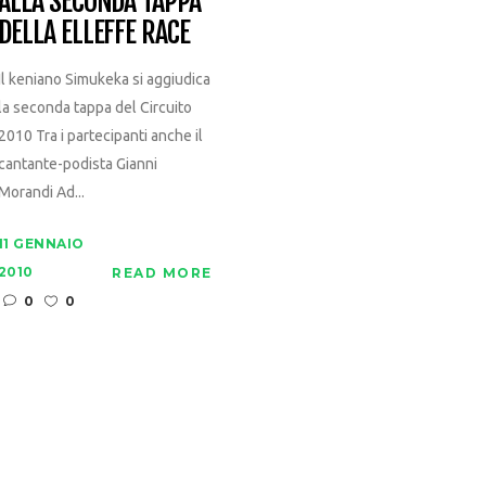
ALLA SECONDA TAPPA
DELLA ELLEFFE RACE
Il keniano Simukeka si aggiudica
la seconda tappa del Circuito
2010 Tra i partecipanti anche il
cantante-podista Gianni
Morandi Ad...
11 GENNAIO
2010
READ MORE
0
0