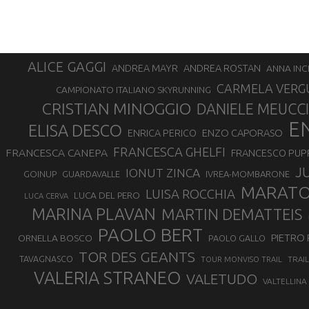
ALICE GAGGI
ANDREA ROSTAN
ANDREA MAYR
ANNA INC
CARMELA VERG
CAMPIONATO ITALIANO SKYRUNNING
CRISTIAN MINOGGIO
DANIELE MEUCCI
E
ELISA DESCO
ENZO CAPORASO
ENRICA PERICO
FRANCESCA GHELFI
FRANCESCA CANEPA
FRANCESCO PUP
J
IONUT ZINCA
GOINUP
GUARDAVALLE
IVREA-MOMBARONE
MARAT
LUISA ROCCHIA
LUCA DEL PERO
LUCA CERVA
MARINA PLAVAN
MARTIN DEMATTEIS
PAOLO BERT
PIETRO 
ORNELLA BOSCO
PAOLO GALLO
TOR DES GEANTS
TAVAGNASCO
TRAI
TOUR MONVISO TRAIL
VALERIA STRANEO
VALETUDO
VALTELLINA