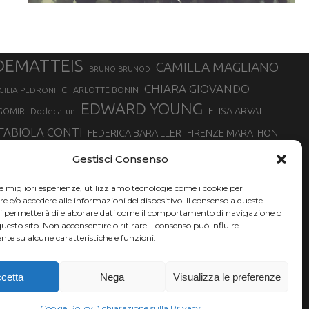
DEMATTEIS
CAMILLA MAGLIANO
BRUNO BRUNOD
CHIARA GIOVANDO
CHARLOTTE BONIN
CILIA PEDRONI
EDWARD YOUNG
ELISA ARVAT
GOMIR
Dodecarun
FABIOLA CONTI
FEDERICA BARAILLER
FIRENZE MARATHON
RA
GIORGIO PESENTI
GIOVANNA EPIS
GIULIANO CAVALLO
giuditta turini
Gestisci Consenso
MINSKA
LUCA ARRIGONI
LISA BORZANI
LUCA CARRARA
le migliori esperienze, utilizziamo tecnologie come i cookie per
MARATONINA
MARCO OLMO
MARCELLA BELLETTI
 DI TORINO
e/o accedere alle informazioni del dispositivo. Il consenso a queste
TONA
ci permetterà di elaborare dati come il comportamento di navigazione o
NADIA BATTOCLETTI
MONVISO VERTICAL RACE
questo sito. Non acconsentire o ritirare il consenso può influire
SILVIA RAMPAZZO
te su alcune caratteristiche e funzioni.
SONIA GLAREY
SERGIO BONALDI
SILVIA SERAFINI
VALENTINA BELOTTI
VAL DI FASSA RUNNING
VALERIA ROFFINO
XAVIER CHEVRIER
YEMAN CRIPPA
cetta
Nega
Visualizza le preferenze
Cookie Policy
Dichiarazione sulla Privacy