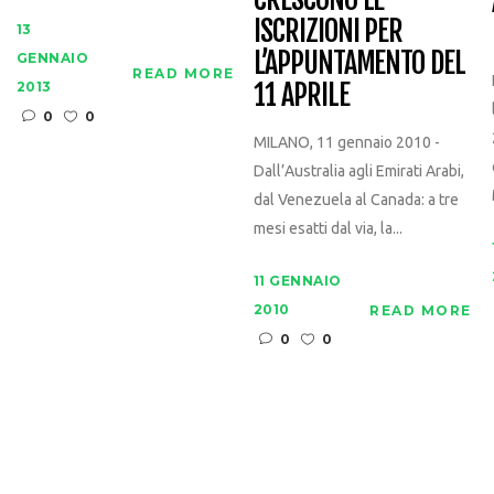
ISCRIZIONI PER
13
L’APPUNTAMENTO DEL
GENNAIO
READ MORE
11 APRILE
2013
0
0
MILANO, 11 gennaio 2010 -
Dall’Australia agli Emirati Arabi,
dal Venezuela al Canada: a tre
mesi esatti dal via, la...
11 GENNAIO
2010
READ MORE
0
0