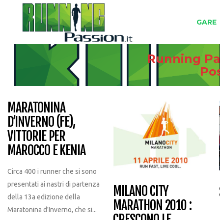
GARE
Running Pas
Po
MARATONINA
D’INVERNO (FE),
VITTORIE PER
MAROCCO E KENIA
Circa 400 i runner che si sono
presentati ai nastri di partenza
MILANO CITY
della 13a edizione della
MARATHON 2010 :
Maratonina d'Inverno, che si...
CRESCONO LE