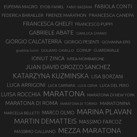
FABIOLA CONTI
EUFEMIA MAGRO
EYOB FANIEL
FABIO BAZZANA
FRANCESCA CANEPA
FEDERICA BARAILLER
FIRENZE MARATHON
FRANCESCA GHELFI
FRANCESCO PUPPI
GABRIELE ABATE
GIANLUCA GHIANO
GIORGIO CALCATERRA
GIORGIO PESENTI
GIOVANNA EPIS
GOINUP
GUARDAVALLE
GIULIANO CAVALLO
giuditta turini
IONUT ZINCA
IVREA-MOMBARONE
JUAN DAVID OROZCO SANCHEZ
KATARZYNA KUZMINSKA
LISA BORZANI
LUCA ARRIGONI
LUCA DEL PERO
LUCA CARRARA
LUCA CERVA
MARATONA
LUISA ROCCHIA
MARATONA DI NEW YORK
MARATONA DI ROMA
MARATONINA
MARATONA DI TORINO
MARINA PLAVAN
MARCO OLMO
MARCELLA BELLETTI
MARTIN DEMATTEIS
MASSIMO FARCOZ
MEZZA MARATONA
MASSIMO GALLIANO