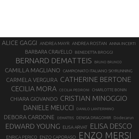
ALICE GAGGI
ANDREA ROSTAN
ANDREA MAYR
ANNA INCERTI
BARBARA CRAVELLO
BENEDETTA BROGGI
BERNARD DEMATTEIS
BRUNO BRUNOD
CAMILLA MAGLIANO
CAMPIONATO ITALIANO SKYRUNNING
CATHERINE BERTONE
CARMELA VERGURA
CECILIA MORA
CHARLOTTE BONIN
CECILIA PEDRONI
CRISTIAN MINOGGIO
CHIARA GIOVANDO
DANIELE MEUCCI
DANILO LANTERMINO
DEBORA CARDONE
DENISA DRAGOMIR
Dodecarun
DEMATTEIS
EDWARD YOUNG
ELISA DESCO
ELISA ARVAT
ENZO MERSI
ENZO CAPORASO
ENRICA PERICO