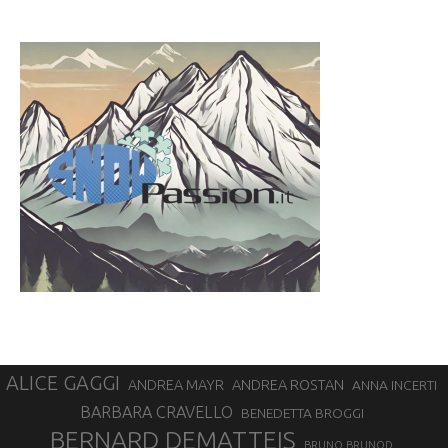
ALICE GAGGI
ANDREA ROSTAN
ANDREA MAYR
ANNA INCERTI
BARBARA CRAVELLO
BENEDETTA BROGGI
BERNARD DEMATTEIS
BRUNO BRUNOD