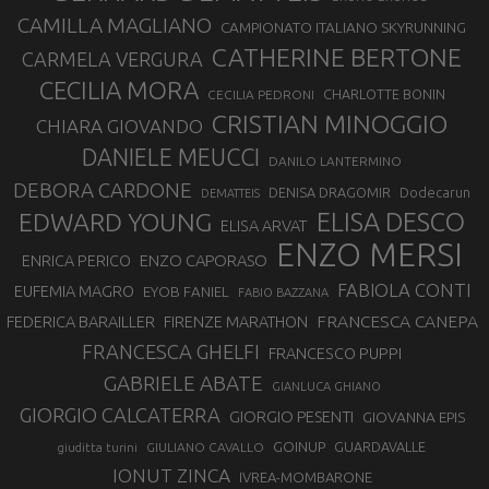
CAMILLA MAGLIANO
CAMPIONATO ITALIANO SKYRUNNING
CATHERINE BERTONE
CARMELA VERGURA
CECILIA MORA
CHARLOTTE BONIN
CECILIA PEDRONI
CRISTIAN MINOGGIO
CHIARA GIOVANDO
DANIELE MEUCCI
DANILO LANTERMINO
DEBORA CARDONE
DENISA DRAGOMIR
Dodecarun
DEMATTEIS
EDWARD YOUNG
ELISA DESCO
ELISA ARVAT
ENZO MERSI
ENZO CAPORASO
ENRICA PERICO
FABIOLA CONTI
EUFEMIA MAGRO
EYOB FANIEL
FABIO BAZZANA
FRANCESCA CANEPA
FEDERICA BARAILLER
FIRENZE MARATHON
FRANCESCA GHELFI
FRANCESCO PUPPI
GABRIELE ABATE
GIANLUCA GHIANO
GIORGIO CALCATERRA
GIORGIO PESENTI
GIOVANNA EPIS
GOINUP
GUARDAVALLE
GIULIANO CAVALLO
giuditta turini
IONUT ZINCA
IVREA-MOMBARONE