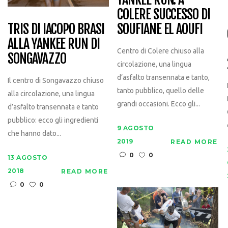
COLERE SUCCESSO DI
TRIS DI IACOPO BRASI
SOUFIANE EL AOUFI
ALLA YANKEE RUN DI
Centro di Colere chiuso alla
SONGAVAZZO
circolazione, una lingua
d’asfalto transennata e tanto,
Il centro di Songavazzo chiuso
tanto pubblico, quello delle
alla circolazione, una lingua
grandi occasioni. Ecco gli...
d’asfalto transennata e tanto
pubblico: ecco gli ingredienti
9 AGOSTO
che hanno dato...
2019
READ MORE
0
0
13 AGOSTO
2018
READ MORE
0
0