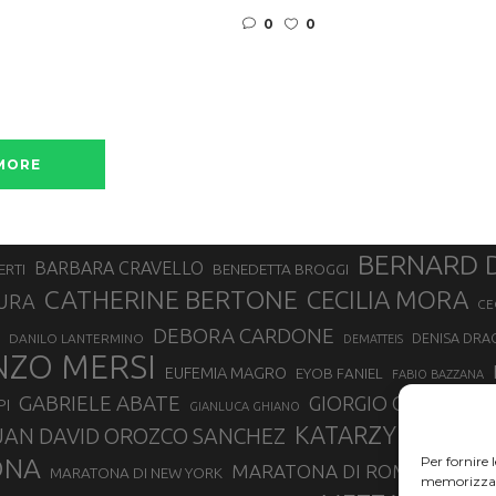
0
0
MORE
BERNARD 
BARBARA CRAVELLO
ERTI
BENEDETTA BROGGI
CATHERINE BERTONE
CECILIA MORA
URA
CE
DEBORA CARDONE
DENISA DRA
DANILO LANTERMINO
DEMATTEIS
NZO MERSI
EUFEMIA MAGRO
EYOB FANIEL
FABIO BAZZANA
GABRIELE ABATE
GIORGIO CALCATER
PI
GIANLUCA GHIANO
KATARZYNA KUZ
UAN DAVID OROZCO SANCHEZ
ONA
Per fornire 
MARATONA DI ROMA
MARATONA DI NEW YORK
MARATONA
memorizzare 