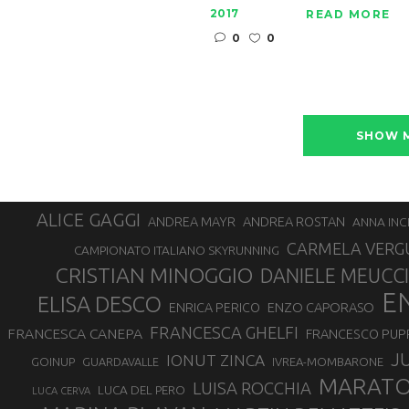
2017
READ MORE
0
0
SHOW 
ALICE GAGGI
ANDREA ROSTAN
ANDREA MAYR
ANNA INC
CARMELA VERG
CAMPIONATO ITALIANO SKYRUNNING
CRISTIAN MINOGGIO
DANIELE MEUCCI
E
ELISA DESCO
ENZO CAPORASO
ENRICA PERICO
FRANCESCA GHELFI
FRANCESCA CANEPA
FRANCESCO PUP
J
IONUT ZINCA
GOINUP
GUARDAVALLE
IVREA-MOMBARONE
MARAT
LUISA ROCCHIA
LUCA DEL PERO
LUCA CERVA