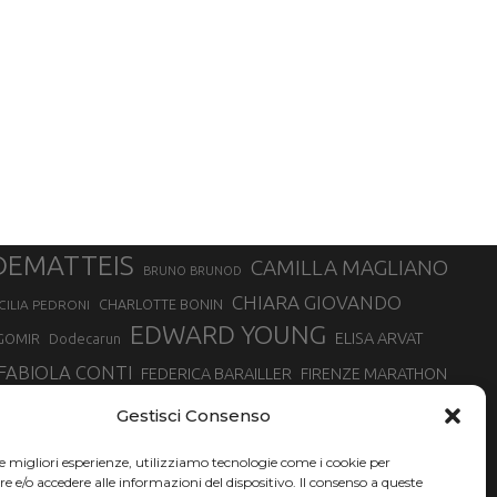
DEMATTEIS
CAMILLA MAGLIANO
BRUNO BRUNOD
CHIARA GIOVANDO
CHARLOTTE BONIN
CILIA PEDRONI
EDWARD YOUNG
ELISA ARVAT
GOMIR
Dodecarun
FABIOLA CONTI
FEDERICA BARAILLER
FIRENZE MARATHON
RA
GIORGIO PESENTI
GIOVANNA EPIS
GIULIANO CAVALLO
giuditta turini
Gestisci Consenso
MINSKA
LUCA ARRIGONI
LISA BORZANI
LUCA CARRARA
le migliori esperienze, utilizziamo tecnologie come i cookie per
MARATONINA
MARCO OLMO
MARCELLA BELLETTI
 DI TORINO
e/o accedere alle informazioni del dispositivo. Il consenso a queste