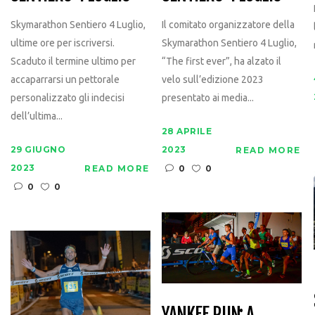
Skymarathon Sentiero 4 Luglio,
Il comitato organizzatore della
ultime ore per iscriversi.
Skymarathon Sentiero 4 Luglio,
Scaduto il termine ultimo per
“The first ever”, ha alzato il
accaparrarsi un pettorale
velo sull’edizione 2023
personalizzato gli indecisi
presentato ai media...
dell’ultima...
28 APRILE
29 GIUGNO
2023
READ MORE
2023
READ MORE
0
0
0
0
YANKEE RUN: A