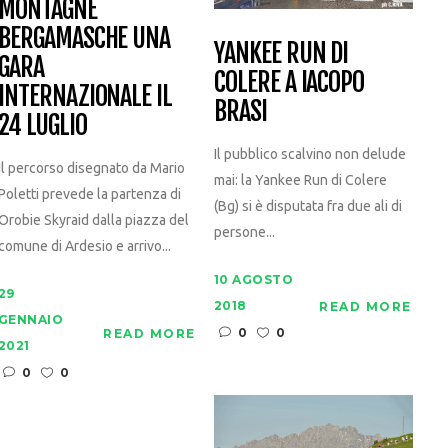
MONTAGNE
BERGAMASCHE UNA
YANKEE RUN DI
GARA
COLERE A IACOPO
INTERNAZIONALE IL
BRASI
24 LUGLIO
Il pubblico scalvino non delude
Il percorso disegnato da Mario
mai: la Yankee Run di Colere
Poletti prevede la partenza di
(Bg) si è disputata fra due ali di
Orobie Skyraid dalla piazza del
persone...
comune di Ardesio e arrivo...
10 AGOSTO
29
2018
READ MORE
GENNAIO
0
0
READ MORE
2021
0
0