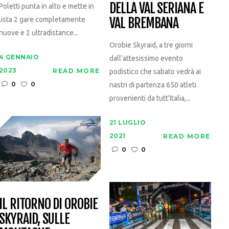
DELLA VAL SERIANA E
Poletti punta in alto e mette in
VAL BREMBANA
lista 2 gare completamente
nuove e 2 ultradistance...
Orobie Skyraid, a tre giorni
4 GENNAIO
dall’attesissimo evento
2023
READ MORE
podistico che sabato vedrà ai
0
0
nastri di partenza 650 atleti
provenienti da tutt’Italia,...
21 LUGLIO
2021
READ MORE
0
0
IL RITORNO DI OROBIE
SKYRAID, SULLE