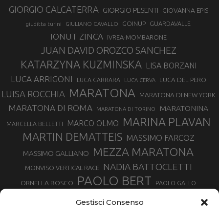
GIORGIO CALCATERRA
GIORGIO PESENTI
GIOVANNA EPIS
GOINUP
GUARDAVALLE
GIULIANO CAVALLO
giuditta turini
IONUT ZINCA
IVREA-MOMBARONE
JUAN DAVID OROZCO SANCHEZ
KATARZYNA KUZMINSKA
LISA BORZANI
LUCA ARRIGONI
LUCA DEL PERO
LUCA CARRARA
LUCA CERVA
MARATONA
LUISA ROCCHIA
MARATONA DI NEW YORK
MARATONA DI ROMA
MARATONINA
MARATONA DI TORINO
MARINA PLAVAN
MARCO OLMO
MARCELLA BELLETTI
MARTIN DEMATTEIS
MASSIMO FARCOZ
MEZZA MARATONA
MASSIMO GALLIANO
NADIA BATTOCLETTI
MONVISO VERTICAL RACE
PAOLO BERT
ORNELLA BOSCO
PAOLO GALLO
ROLANDO PIANA
PIETRO RIVA
PODISMO VENETO
Gestisci Consenso
RUGGERO PERTILE
SILVIA RAMPAZZO
SERGIO BONALDI