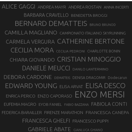
ALICE GAGGI
ANDREA ROSTAN
ANDREA MAYR
ANNA INCERTI
BARBARA CRAVELLO
BENEDETTA BROGGI
BERNARD DEMATTEIS
BRUNO BRUNOD
CAMILLA MAGLIANO
CAMPIONATO ITALIANO SKYRUNNING
CATHERINE BERTONE
CARMELA VERGURA
CECILIA MORA
CHARLOTTE BONIN
CECILIA PEDRONI
CRISTIAN MINOGGIO
CHIARA GIOVANDO
DANIELE MEUCCI
DANILO LANTERMINO
DEBORA CARDONE
DENISA DRAGOMIR
Dodecarun
DEMATTEIS
EDWARD YOUNG
ELISA DESCO
ELISA ARVAT
ENZO MERSI
ENZO CAPORASO
ENRICA PERICO
FABIOLA CONTI
EUFEMIA MAGRO
EYOB FANIEL
FABIO BAZZANA
FRANCESCA CANEPA
FEDERICA BARAILLER
FIRENZE MARATHON
FRANCESCA GHELFI
FRANCESCO PUPPI
GABRIELE ABATE
GIANLUCA GHIANO